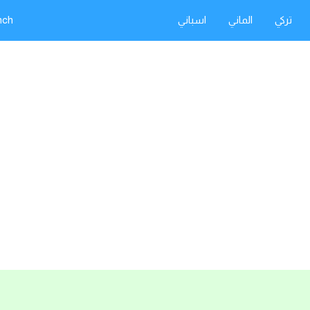
تركي
الماني
اسباني
nch