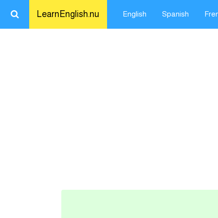
LearnEnglish.nu
English
Spanish
Fre