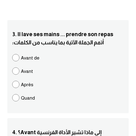
انجليزي بالصورة والصوت
الانجليزية الامريكية
3. Il lave ses mains ... prendre son repas
تعلم الفرنسية
:أتمم الجملة الآتية بما يناسب من الكلمات
تعلم اللغة الانجليزية
Avant de
Learn French
Avant
نطق الحروف الانجليزية
Après
Quand
بايو انستا انجليزي
تهنئة عيد ميلاد بالانجليزي
حروف الجر بالانجليزي
4. ؟Avant إلى ماذا تشير الأداة الفرنسية