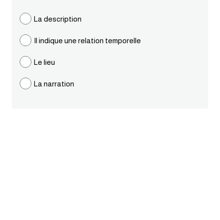
ايام الاسبوع بالانجليزي
La description
Il indique une relation temporelle
عبارات انجليزية قصيرة عميقة
Le lieu
عبارات انجليزية قصيرة
La narration
الرتب العسكرية بالانجليزي
ضمائر الفاعل
ضمائر المفعول به
الحروف الانجليزية كبتل وسمول
pm