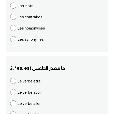
مرادفات انجليزية
Les mots
الكلمة وضدها بالانجليزي
Les contraires
افعال اللغة الانجليزية القياسية
Les homonymes
Les synonymes
افعال اللغة الانجليزية الشاذة
اختصارات اللغة الانجليزية
2. ؟es, est ما مصدر الكلمتين
اختبار تحديد مستوى اللغة الانجليزية
Le verbe être
حروف العلة بالانجليزي
Le verbe avoir
الاصوات الصحيحة في الانجليزية
Le verbe aller
قاموس كلمات انجليزية