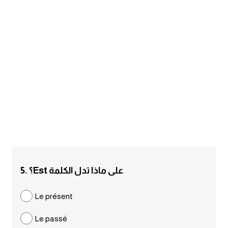
am
الابراج بالانجليزي
اسماء الكواكب بالانجليزي
كلمات بحرف a
كلمات بحرف b
كلمات بحرف c
كلمات بحرف d
5. ؟Est على ماذا تدل الكلمة
كلمات بحرف e
Le présent
Le passé
كلمات بحرف f