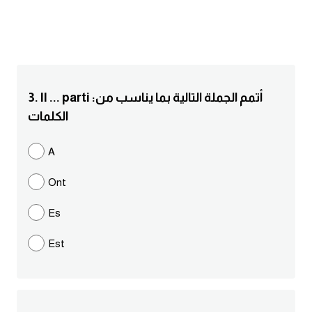
انجليزي بالصورة والصوت
الانجليزية الامريكية
تعلم الفرنسية
3. Il ... parti :أتمم الجملة التالية بما يناسب من
الكلمات
تعلم اللغة الانجليزية
A
Learn French
Ont
نطق الحروف الانجليزية
Es
بايو انستا انجليزي
Est
تهنئة عيد ميلاد بالانجليزي
حروف الجر بالانجليزي