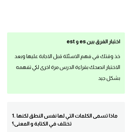
اساسيات اللغة الانجليزية
تعلم الانجليزية
عبارات انجليزية مترجمة قصيرة
اختبار الفرق بين es و est
كلمات انجليزية
خذ وقتك في فهم الاسئلة قبل الاجابة عليها وبعد
الاختبار انصحك بقراءة الدرس مرة اخرى لكي تفهمه
محادثات انجليزية
بشكل جيد
قواعد اللغة الانجليزية
تعلم اللغة الانجليزية للمبتدئين
1. ماذا تسمى الكلمات التي لها نفس النطق لكنها
مصطلحات انجليزية
تختلف في الكتابة و المعنى؟