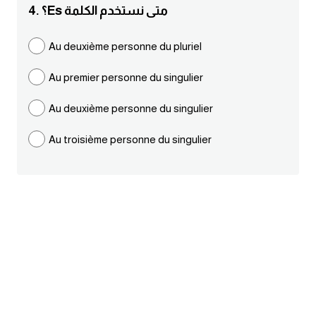
4. ؟Es متى نستخدم الكلمة
ايام الاسبوع بالانجليزي
Au deuxième personne du pluriel
عبارات انجليزية قصيرة عميقة
Au premier personne du singulier
عبارات انجليزية قصيرة
Au deuxième personne du singulier
الرتب العسكرية بالانجليزي
Au troisième personne du singulier
ضمائر الفاعل
ضمائر المفعول به
الحروف الانجليزية كبتل وسمول
pm