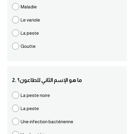
مرادفات انجليزية
Maladie
الكلمة وضدها بالانجليزي
Le variole
افعال اللغة الانجليزية القياسية
La peste
Goutte
افعال اللغة الانجليزية الشاذة
اختصارات اللغة الانجليزية
2. ما هو الإسم الثاني للطاعون؟
اختبار تحديد مستوى اللغة الانجليزية
La peste noire
حروف العلة بالانجليزي
La peste
الاصوات الصحيحة في الانجليزية
Une infection bactérienne
قاموس كلمات انجليزية