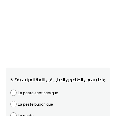
am
الابراج بالانجليزي
اسماء الكواكب بالانجليزي
كلمات بحرف a
كلمات بحرف b
كلمات بحرف c
5. ماذا يسمى الطاعون الدبلي في اللغة الفرنسية؟
كلمات بحرف d
La peste septicémique
كلمات بحرف e
La peste bubonique
كلمات بحرف f
La peste