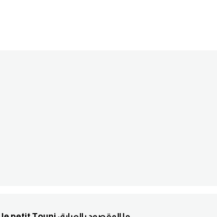
6. C'est pas moi, qui l'ai brûlée. C'est le petit Touni :ما المقصود بالعبارة