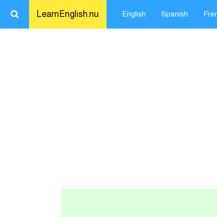
LearnEnglish.nu
English
Spanish
Fre