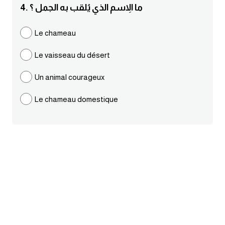
4. ما الاِسم الذي يُلقب به الجمل ؟
ايام الاسبوع بالانجليزي
Le chameau
عبارات انجليزية قصيرة عميقة
Le vaisseau du désert
عبارات انجليزية قصيرة
Un animal courageux
الرتب العسكرية بالانجليزي
Le chameau domestique
ضمائر الفاعل
ضمائر المفعول به
الحروف الانجليزية كبتل وسمول
pm