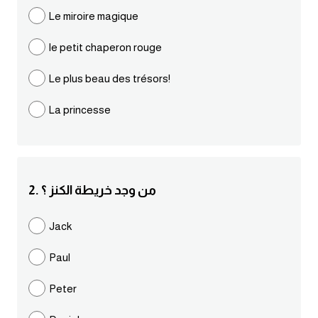
مرادفات انجليزية
Le miroire magique
الكلمة وضدها بالانجليزي
le petit chaperon rouge
افعال اللغة الانجليزية القياسية
Le plus beau des trésors!
La princesse
افعال اللغة الانجليزية الشاذة
اختصارات اللغة الانجليزية
2. من وجد خريطة الكنز ؟
اختبار تحديد مستوى اللغة الانجليزية
Jack
حروف العلة بالانجليزي
Paul
الاصوات الصحيحة في الانجليزية
Peter
قاموس كلمات انجليزية