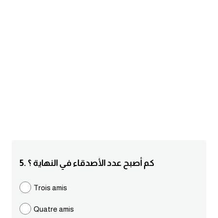
am
الابراج بالانجليزي
اسماء الكواكب بالانجليزي
كلمات بحرف a
كلمات بحرف b
كلمات بحرف c
كلمات بحرف d
5. كم أصبح عدد الأصدقاء في النهاية ؟
كلمات بحرف e
Trois amis
Quatre amis
كلمات بحرف f