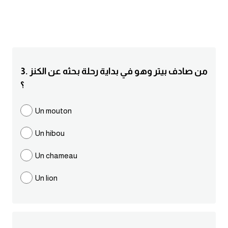
انجليزي بالصورة والصوت
الانجليزية الامريكية
تعلم الفرنسية
3. من صادف بيتر وهو في بداية رحلة بحثه عن الكنز
؟
تعلم اللغة الانجليزية
Un mouton
Learn French
Un hibou
نطق الحروف الانجليزية
Un chameau
بايو انستا انجليزي
Un lion
تهنئة عيد ميلاد بالانجليزي
حروف الجر بالانجليزي