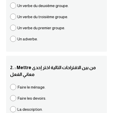
مرادفات انجليزية
Un verbe du deuxième groupe.
الكلمة وضدها بالانجليزي
Un verbe du troisième groupe.
افعال اللغة الانجليزية القياسية
Un verbe du premier groupe.
Un adverbe.
افعال اللغة الانجليزية الشاذة
اختصارات اللغة الانجليزية
2. : Mettre من بين الاقتراحات التالية اختر إحدى
اختبار تحديد مستوى اللغة الانجليزية
معاني الفعل
حروف العلة بالانجليزي
Faire le ménage.
الاصوات الصحيحة في الانجليزية
Faire les devoirs.
قاموس كلمات انجليزية
La description.