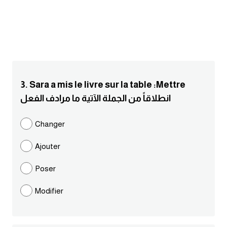
انجليزي بالصورة والصوت
الانجليزية الامريكية
تعلم الفرنسية
3. Sara a mis le livre sur la table :Mettre
تعلم اللغة الانجليزية
انطلاقاً من الجملة الآتية ما مرادف الفعل
Learn French
Changer
نطق الحروف الانجليزية
Ajouter
بايو انستا انجليزي
Poser
Modifier
تهنئة عيد ميلاد بالانجليزي
حروف الجر بالانجليزي