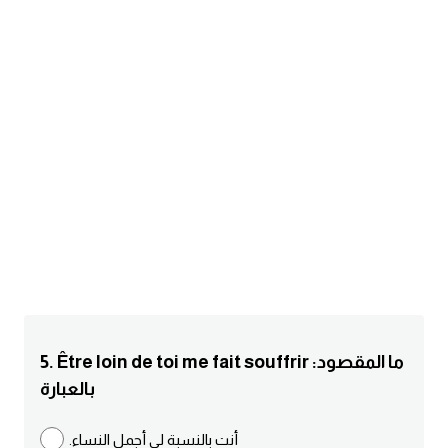
am
الابراج بالانجليزي
اسماء الكواكب بالانجليزي
كلمات بحرف a
كلمات بحرف b
كلمات بحرف c
كلمات بحرف d
5. Être loin de toi me fait souffrir :ما المقصود
كلمات بحرف e
بالعبارة
كلمات بحرف f
.أنت بالنسبة لي أجمل النساء