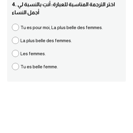
4. اختر الترجمة المناسبة للعبارة: أنتِ بالنسبة لي
ايام الاسبوع بالانجليزي
أجمل النساء
عبارات انجليزية قصيرة عميقة
Tu es pour moi, La plus belle des femmes.
La plus belle des femmes.
عبارات انجليزية قصيرة
Les femmes.
الرتب العسكرية بالانجليزي
Tu es belle femme.
ضمائر الفاعل
ضمائر المفعول به
الحروف الانجليزية كبتل وسمول
pm