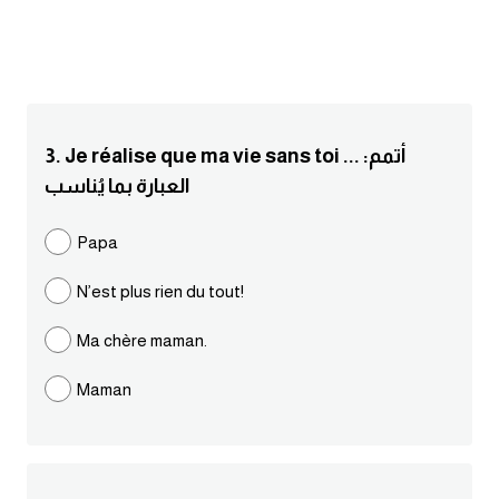
انجليزي بالصورة والصوت
الانجليزية الامريكية
تعلم الفرنسية
3. Je réalise que ma vie sans toi ... :أتمم
العبارة بما يُناسب
تعلم اللغة الانجليزية
Papa
Learn French
N’est plus rien du tout!
نطق الحروف الانجليزية
Ma chère maman.
بايو انستا انجليزي
Maman
تهنئة عيد ميلاد بالانجليزي
حروف الجر بالانجليزي