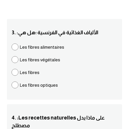
انجليزي بالصورة والصوت
الانجليزية الامريكية
3. :الألياف الغذائية في الفرنسية ؛هل هي
تعلم الفرنسية
Les fibres alimentaires
تعلم اللغة الانجليزية
Les fibres végétales
Learn French
Les fibres
نطق الحروف الانجليزية
Les fibres optiques
بايو انستا انجليزي
تهنئة عيد ميلاد بالانجليزي
4. :Les recettes naturelles على ماذا يدل
حروف الجر بالانجليزي
مصطلح