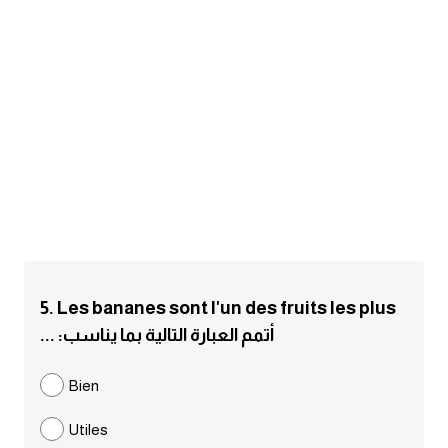
am
الابراج بالانجليزي
اسماء الكواكب بالانجليزي
كلمات بحرف a
كلمات بحرف b
كلمات بحرف c
5. Les bananes sont l'un des fruits les plus
كلمات بحرف d
... :أتمم العبارة التالية بما يناسب
كلمات بحرف e
Bien
Utiles
كلمات بحرف f