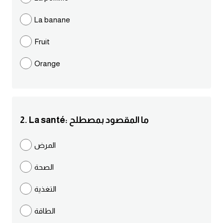
مرادفات انجليزية
La banane
الكلمة وضدها بالانجليزي
Fruit
افعال اللغة الانجليزية القياسية
Orange
افعال اللغة الانجليزية الشاذة
اختصارات اللغة الانجليزية
2. La santé: ما المقصود بمصطلح
اختبار تحديد مستوى اللغة الانجليزية
المرض
حروف العلة بالانجليزي
الصحة
الاصوات الصحيحة في الانجليزية
التغذية
الطاقة
قاموس كلمات انجليزية