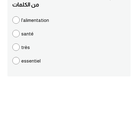
من الكلمات
ايام الاسبوع بالانجليزي
l'alimentation
عبارات انجليزية قصيرة عميقة
santé
عبارات انجليزية قصيرة
très
الرتب العسكرية بالانجليزي
essentiel
ضمائر الفاعل
ضمائر المفعول به
الحروف الانجليزية كبتل وسمول
pm