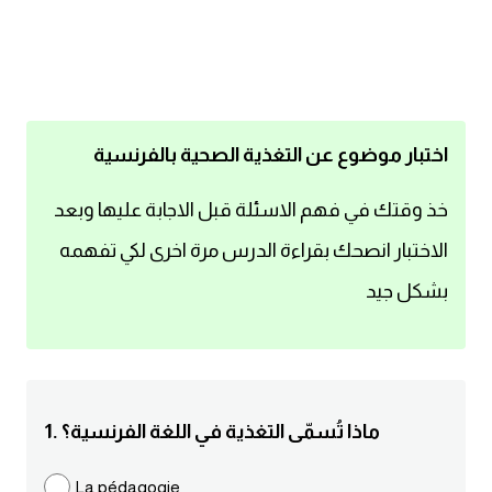
اساسيات اللغة الانجليزية
تعلم الانجليزية
عبارات انجليزية مترجمة قصيرة
اختبار موضوع عن التغذية الصحية بالفرنسية
كلمات انجليزية
خذ وقتك في فهم الاسئلة قبل الاجابة عليها وبعد
الاختبار انصحك بقراءة الدرس مرة اخرى لكي تفهمه
محادثات انجليزية
بشكل جيد
قواعد اللغة الانجليزية
تعلم اللغة الانجليزية للمبتدئين
1. ماذا تُسمّى التغذية في اللغة الفرنسية؟
مصطلحات انجليزية
La pédagogie