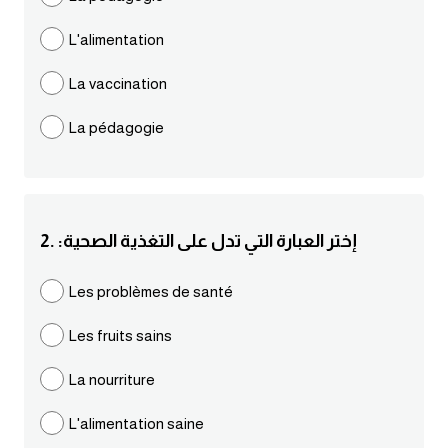
مرادفات انجليزية
L'alimentation
الكلمة وضدها بالانجليزي
La vaccination
افعال اللغة الانجليزية القياسية
La pédagogie
افعال اللغة الانجليزية الشاذة
اختصارات اللغة الانجليزية
2. :إختر العبارة التي تدل على التغذية الصحية
اختبار تحديد مستوى اللغة الانجليزية
Les problèmes de santé
حروف العلة بالانجليزي
Les fruits sains
الاصوات الصحيحة في الانجليزية
La nourriture
L'alimentation saine
قاموس كلمات انجليزية