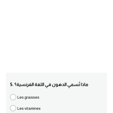
am
الابراج بالانجليزي
اسماء الكواكب بالانجليزي
كلمات بحرف a
كلمات بحرف b
كلمات بحرف c
كلمات بحرف d
5. ماذا نُسمي الدهون في اللغة الفرنسية؟
كلمات بحرف e
Les graisses
Les vitamines
كلمات بحرف f