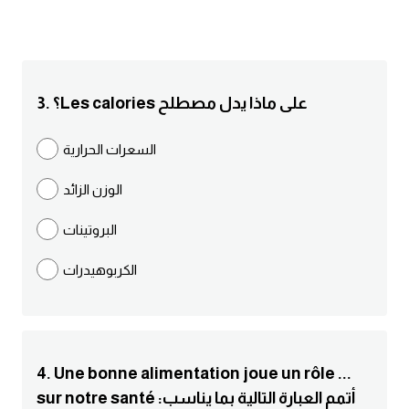
انجليزي بالصورة والصوت
الانجليزية الامريكية
3. ؟Les calories على ماذا يدل مصطلح
تعلم الفرنسية
السعرات الحرارية
تعلم اللغة الانجليزية
الوزن الزائد
Learn French
البروتينات
نطق الحروف الانجليزية
الكربوهيدرات
بايو انستا انجليزي
تهنئة عيد ميلاد بالانجليزي
4. Une bonne alimentation joue un rôle ...
حروف الجر بالانجليزي
sur notre santé :أتمم العبارة التالية بما يناسب