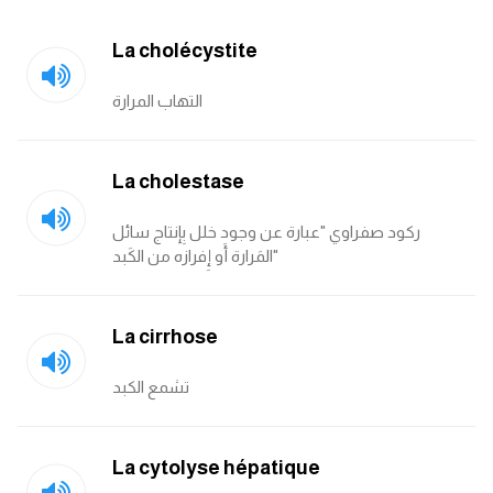
La cholécystite
التهاب المرارة
La cholestase
ركود صفراوي "عبارة عن وجود خلل بِإنتاج سائل
المَرارة أَو إِفرازه من الكَبد"
La cirrhose
تشمع الكبد
La cytolyse hépatique