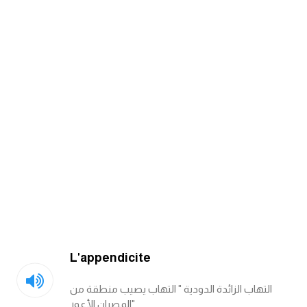
am
الابراج بالانجليزي
اسماء الكواكب بالانجليزي
كلمات بحرف a
كلمات بحرف b
كلمات بحرف c
كلمات بحرف d
L'appendicite
كلمات بحرف e
التهاب الزائدة الدودية " التهاب يصيب منطقة من
كلمات بحرف f
المصران الأعور"