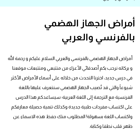
قاموس عربي انجليزي
أمراض الجهاز الهضمي
اسماء الدول باللغة الانجليزية
بالفرنسي والعربي
تعلم اللغة الفرنسية
أمراض الجهاز الهضمي بالفرنسي والعربي السلام عليكم و رحمة الله
تعلم اللغة الالمانية
و بركاته نرحب بكم أصدقائي الأعزاء من متتبعي ومتتبعات موقعنا
تعلم اللغة الاسبانية
في درس جديد، اخترنا التحدث من خلاله على أسماء الأمراض الأكثر
شيوعاً والتي قد تُصيب الجهاز الهضمي سنتعرف عليها باللغة
تعلم اللغة التركية
الفرنسية مع الترجمة إلى اللغة العربية؛ سيساعدكم هذا الدرس
على اكتساب مفردات طبية جديدة وكذلك تنمية حصيلة معارفكم
Learn English
واكتساب اللغة بسهولة! المطلوب منك حفظ هذه الاسماء عن
Learn Spanish
ظهر قلب نطقا وكتابة.