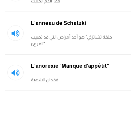
فقر الدم الخبيث
ايام الاسبوع بالانجليزي
L'anneau de Schatzki
عبارات انجليزية قصيرة عميقة
حلقة تشاتزكي" هو أحد أمراض التي قد تصيب
عبارات انجليزية قصيرة
المريء"
الرتب العسكرية بالانجليزي
L'anorexie "Manque d'appétit"
ضمائر الفاعل
فقدان الشهية
ضمائر المفعول به
الحروف الانجليزية كبتل وسمول
pm