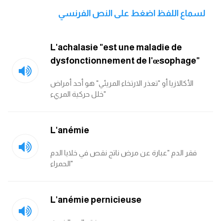
انجليزي بالصورة والصوت
لسماع اللفظ اضغط على النص الفرنسي
الانجليزية الامريكية
L'achalasie "est une maladie de
تعلم الفرنسية
dysfonctionnement de l'œsophage"
تعلم اللغة الانجليزية
الأكالازيا أو "تعذر الارتخاء المريئي" هو أحد أمراض
خلل حركية المريء"
Learn French
L'anémie
نطق الحروف الانجليزية
فقر الدم "عبارة عن مرض ناتج نقص في خلايا الدم
بايو انستا انجليزي
الحمراء"
تهنئة عيد ميلاد بالانجليزي
L'anémie pernicieuse
حروف الجر بالانجليزي