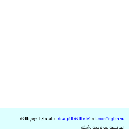
مرادفات انجليزية
الكلمة وضدها بالانجليزي
افعال اللغة الانجليزية القياسية
افعال اللغة الانجليزية الشاذة
اختصارات اللغة الانجليزية
اختبار تحديد مستوى اللغة الانجليزية
حروف العلة بالانجليزي
الاصوات الصحيحة في الانجليزية
LearnEnglish.nu
»
تعلم اللغة الفرنسية
» اسماء اللحوم باللغة
قاموس كلمات انجليزية
الفرنسية مع ترجمة وأمثلة