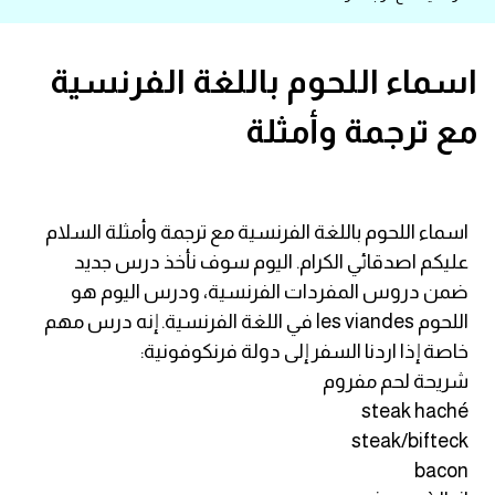
قاموس عربي انجليزي
اسماء اللحوم باللغة الفرنسية
اسماء الدول باللغة الانجليزية
مع ترجمة وأمثلة
تعلم اللغة الفرنسية
تعلم اللغة الالمانية
اسماء اللحوم باللغة الفرنسية مع ترجمة وأمثلة السلام
عليكم اصدقائي الكرام. اليوم سوف نأخذ درس جديد
تعلم اللغة الاسبانية
ضمن دروس المفردات الفرنسية، ودرس اليوم هو
اللحوم les viandes في اللغة الفرنسية. إنه درس مهم
تعلم اللغة التركية
خاصة إذا اردنا السفر إلى دولة فرنكوفونية:
شريحة لحم مفروم
Learn English
steak haché
steak/bifteck
Learn Spanish
bacon