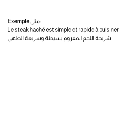
ايام الاسبوع بالانجليزي
Exemple مثل:
عبارات انجليزية قصيرة عميقة
Le steak haché est simple et rapide à cuisiner
شريحة اللحم المفروم بسيطة وسريعة الطهي
عبارات انجليزية قصيرة
الرتب العسكرية بالانجليزي
ضمائر الفاعل
ضمائر المفعول به
الحروف الانجليزية كبتل وسمول
pm