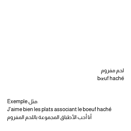
am
الابراج بالانجليزي
اسماء الكواكب بالانجليزي
كلمات بحرف a
كلمات بحرف b
لحم مفروم
bœuf haché
كلمات بحرف c
كلمات بحرف d
Exemple مثل:
J'aime bien les plats associant le boeuf haché
كلمات بحرف e
أنا أحب الأطباق المجموعة باللحم المفروم
كلمات بحرف f