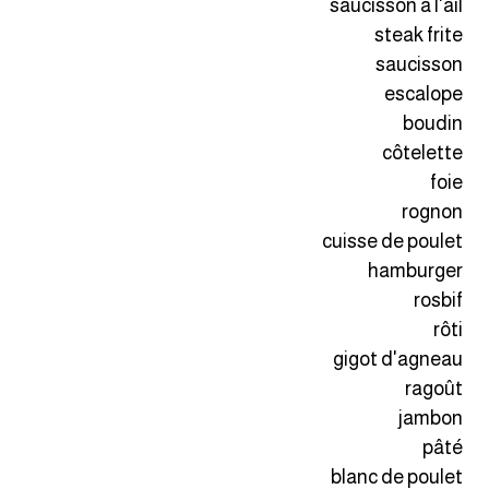
saucisson à l'ail
انجليزي بالصورة والصوت
steak frite
saucisson
الانجليزية الامريكية
escalope
boudin
تعلم الفرنسية
côtelette
foie
تعلم اللغة الانجليزية
rognon
cuisse de poulet
Learn French
hamburger
نطق الحروف الانجليزية
rosbif
rôti
بايو انستا انجليزي
gigot d'agneau
ragoût
تهنئة عيد ميلاد بالانجليزي
jambon
pâté
حروف الجر بالانجليزي
blanc de poulet