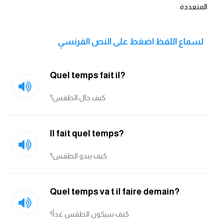
انجليزي بالصورة والصوت
lلمتعددة.
الانجليزية الامريكية
لسماع اللفظ اضغط على النص الفرنسي
تعلم الفرنسية
Quel temps fait il?
تعلم اللغة الانجليزية
كيف حال الطقس؟
Learn French
Il fait quel temps?
نطق الحروف الانجليزية
كيف يبدو الطقس؟
بايو انستا انجليزي
تهنئة عيد ميلاد بالانجليزي
Quel temps va t il faire demain?
حروف الجر بالانجليزي
كيف سيكون الطقس غداً؟