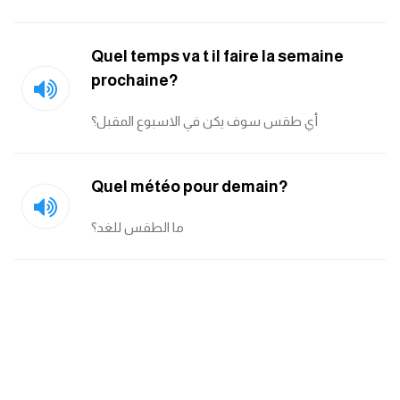
ايام الاسبوع بالانجليزي
Quel temps va t il faire la semaine
prochaine?
عبارات انجليزية قصيرة عميقة
أي طقس سوف يكن في الاسبوع المقبل؟
عبارات انجليزية قصيرة
الرتب العسكرية بالانجليزي
Quel météo pour demain?
ضمائر الفاعل
ما الطقس للغد؟
ضمائر المفعول به
الحروف الانجليزية كبتل وسمول
pm