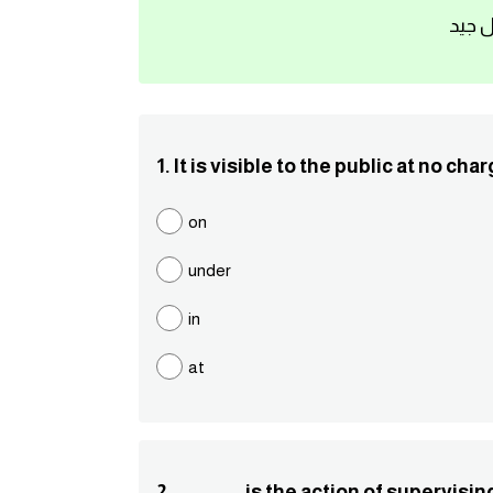
ل جيد
1. It is visible to the public at no charg
on
under
in
at
2. ............ is the action of superv