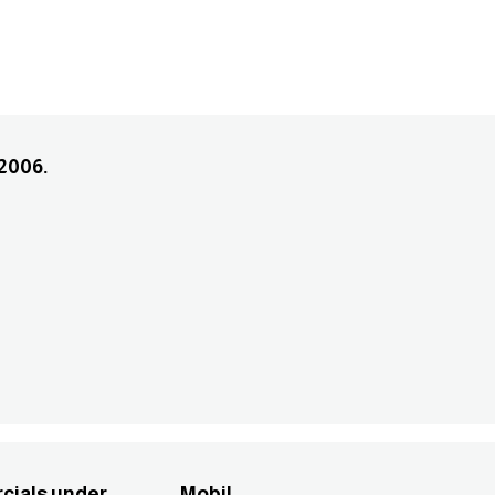
, 2006.
ls under ............ Mobil.