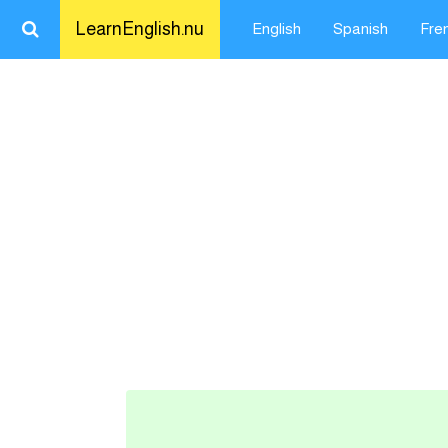
LearnEnglish.nu
English
Spanish
Fre