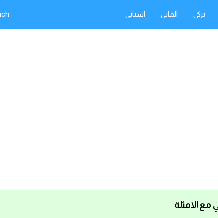
تركي
الماني
اسباني
nch
 مع الامثلة