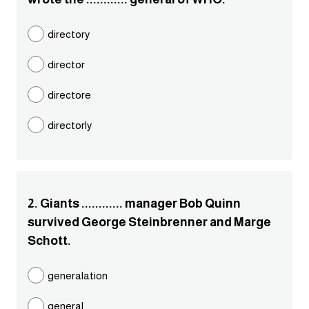
مرادفات انجليزية
directory
الكلمة وضدها بالانجليزي
director
افعال اللغة الانجليزية القياسية
directore
افعال اللغة الانجليزية الشاذة
directorly
اختصارات اللغة الانجليزية
اختبار تحديد مستوى اللغة الانجليزية
2. Giants ............ manager Bob Quinn
survived George Steinbrenner and Marge
حروف العلة بالانجليزي
Schott.
الاصوات الصحيحة في الانجليزية
generalation
قاموس كلمات انجليزية
general