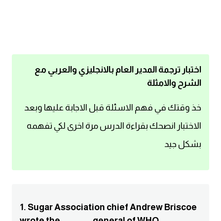
اساسيات اللغة الانجليزية
تعلم الانجليزية
عبارات انجليزية مترجمة قصيرة
اختبار ترجمة المدير العام بالانجليزي والعربي مع
الشرح والامثلة
كلمات انجليزية
خذ وقتك في فهم الاسئلة قبل الاجابة عليها وبعد
محادثات انجليزية
الاختبار انصحك بقراءة الدرس مرة اخرى لكي تفهمه
بشكل جيد
قواعد اللغة الانجليزية
تعلم اللغة الانجليزية للمبتدئين
مصطلحات انجليزية
1. Sugar Association chief Andrew Briscoe
wrote the ............ general of WHO.