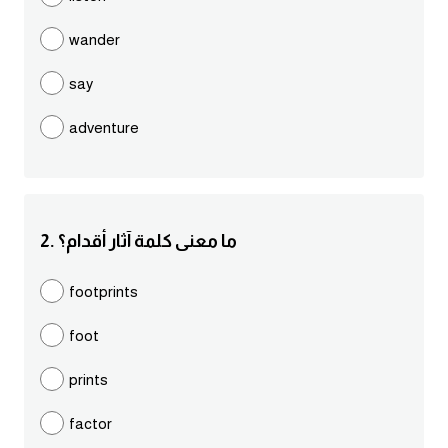
مرادفات انجليزية
wander
الكلمة وضدها بالانجليزي
say
افعال اللغة الانجليزية القياسية
adventure
افعال اللغة الانجليزية الشاذة
اختصارات اللغة الانجليزية
2. ما معنى كلمة آثار أقدام؟
اختبار تحديد مستوى اللغة الانجليزية
footprints
حروف العلة بالانجليزي
foot
الاصوات الصحيحة في الانجليزية
prints
factor
قاموس كلمات انجليزية