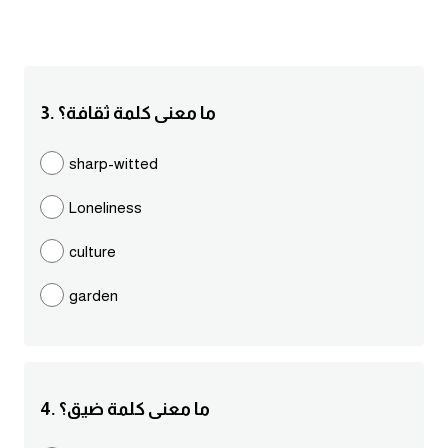
انجليزي بالصورة والصوت
الانجليزية الامريكية
3. ما معنى كلمة ثقافة؟
تعلم الفرنسية
sharp-witted
تعلم اللغة الانجليزية
Loneliness
Learn French
culture
نطق الحروف الانجليزية
garden
بايو انستا انجليزي
تهنئة عيد ميلاد بالانجليزي
4. ما معنى كلمة ضيق؟
حروف الجر بالانجليزي