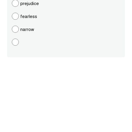
prejudice
ايام الاسبوع بالانجليزي
fearless
عبارات انجليزية قصيرة عميقة
narrow
عبارات انجليزية قصيرة
الرتب العسكرية بالانجليزي
ضمائر الفاعل
ضمائر المفعول به
الحروف الانجليزية كبتل وسمول
pm