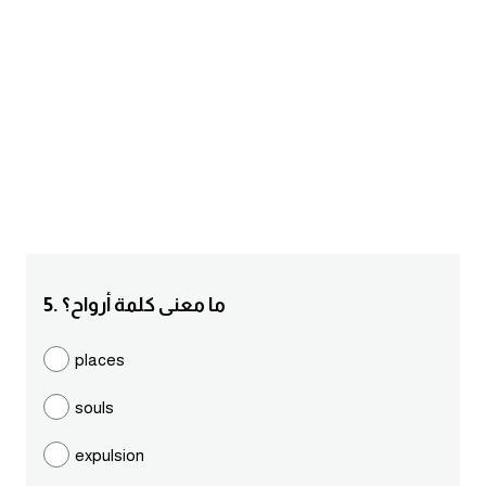
am
الابراج بالانجليزي
اسماء الكواكب بالانجليزي
كلمات بحرف a
كلمات بحرف b
كلمات بحرف c
5. ما معنى كلمة أرواح؟
كلمات بحرف d
places
souls
كلمات بحرف e
expulsion
كلمات بحرف f