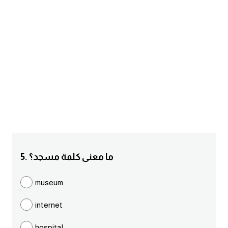
am
الابراج بالانجليزي
اسماء الكواكب بالانجليزي
كلمات بحرف a
كلمات بحرف b
كلمات بحرف c
5. ما معنى كلمة مسجد؟
كلمات بحرف d
museum
كلمات بحرف e
internet
كلمات بحرف f
hospital