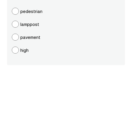
ايام الاسبوع بالانجليزي
pedestrian
lamppost
عبارات انجليزية قصيرة عميقة
pavement
عبارات انجليزية قصيرة
high
الرتب العسكرية بالانجليزي
ضمائر الفاعل
ضمائر المفعول به
الحروف الانجليزية كبتل وسمول
pm