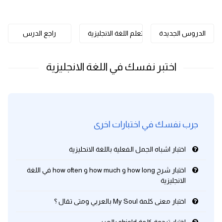
كلمات بحرف o
الدروس الجديدة
تعلم اللغة الانجليزية
راجع الدرس
كلمات بحرف p
كلمات بحرف q
كلمات بحرف r
كلمات بحرف s
جرب نفسك في اختبارات اخرى
كلمات بحرف t
اختبار اشباه الجمل الفعلية باللغة الانحليزية
كلمات بحرف u
اختبار شرح how long و how much و how often في اللغة
الانجليزية
كلمات بحرف v
اختبار معنى كلمة My Soul بالعربي ومتى تقال ؟
كلمات بحرف w