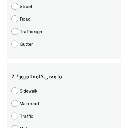
مرادفات انجليزية
Street
الكلمة وضدها بالانجليزي
Road
افعال اللغة الانجليزية القياسية
Traffic sign
Gutter
افعال اللغة الانجليزية الشاذة
اختصارات اللغة الانجليزية
2. ما معنى كلمة المرور؟
اختبار تحديد مستوى اللغة الانجليزية
Sidewalk
حروف العلة بالانجليزي
Main road
الاصوات الصحيحة في الانجليزية
Traffic
قاموس كلمات انجليزية