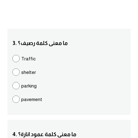
انجليزي بالصورة والصوت
الانجليزية الامريكية
تعلم الفرنسية
3. ما معنى كلمة رصيف؟
تعلم اللغة الانجليزية
Traffic
Learn French
shelter
نطق الحروف الانجليزية
parking
pavement
بايو انستا انجليزي
تهنئة عيد ميلاد بالانجليزي
حروف الجر بالانجليزي
4. ما معنى كلمة عمود انارة؟