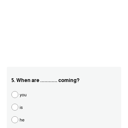
am
الابراج بالانجليزي
اسماء الكواكب بالانجليزي
كلمات بحرف a
كلمات بحرف b
كلمات بحرف c
5. When are ............ coming?
كلمات بحرف d
you
is
كلمات بحرف e
he
كلمات بحرف f