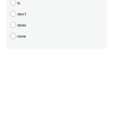
is
ايام الاسبوع بالانجليزي
don't
عبارات انجليزية قصيرة عميقة
does
عبارات انجليزية قصيرة
none
الرتب العسكرية بالانجليزي
ضمائر الفاعل
ضمائر المفعول به
الحروف الانجليزية كبتل وسمول
pm