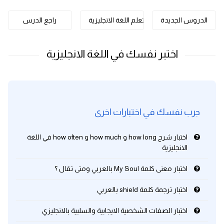
كلمات بحرف o
الدروس الجديدة
تعلم اللغة الانجليزية
راجع الدرس
كلمات بحرف p
كلمات بحرف q
كلمات بحرف r
جرب نفسك في اختبارات اخرى
كلمات بحرف s
اختبار شرح how long و how much و how often في اللغة
كلمات بحرف t
الانجليزية
كلمات بحرف u
اختبار معنى كلمة My Soul بالعربي ومتى تقال ؟
اختبار ترجمة كلمة shield بالعربي
كلمات بحرف v
اختبار الصفات الشخصية الايجابية والسلبية بالانجليزي
كلمات بحرف w