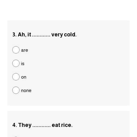
انجليزي بالصورة والصوت
الانجليزية الامريكية
3. Ah, it ............ very cold.
تعلم الفرنسية
are
تعلم اللغة الانجليزية
is
Learn French
on
نطق الحروف الانجليزية
none
بايو انستا انجليزي
تهنئة عيد ميلاد بالانجليزي
4. They ............ eat rice.
حروف الجر بالانجليزي