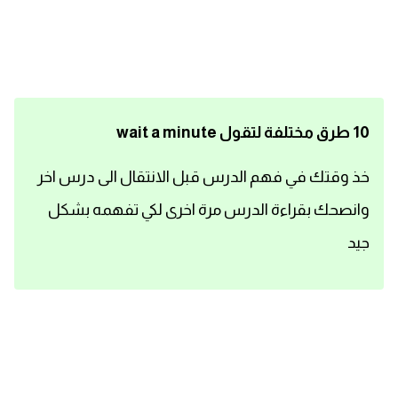
اساسيات اللغة الانجليزية
تعلم الانجليزية
عبارات انجليزية مترجمة قصيرة
10 طرق مختلفة لتقول wait a minute
كلمات انجليزية
خذ وقتك في فهم الدرس قبل الانتقال الى درس اخر
وانصحك بقراءة الدرس مرة اخرى لكي تفهمه بشكل
محادثات انجليزية
جيد
قواعد اللغة الانجليزية
تعلم اللغة الانجليزية للمبتدئين
مصطلحات انجليزية