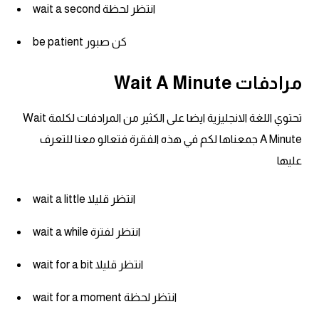
wait a second انتظر لحظة
ايام الاسبوع بالانجليزي
be patient كن صبور
عبارات انجليزية قصيرة عميقة
مرادفات Wait A Minute
عبارات انجليزية قصيرة
تحتوي اللغة الانجليزية ايضا على الكثير من المرادفات لكلمة Wait
A Minute جمعناها لكم في هذه الفقرة فتعالو معنا للتعرف
الرتب العسكرية بالانجليزي
عليها
ضمائر الفاعل
wait a little انتظر قليلا
ضمائر المفعول به
wait a while انتظر لفترة
الحروف الانجليزية كبتل وسمول
wait for a bit انتظر قليلا
pm
wait for a moment انتظر لحظة