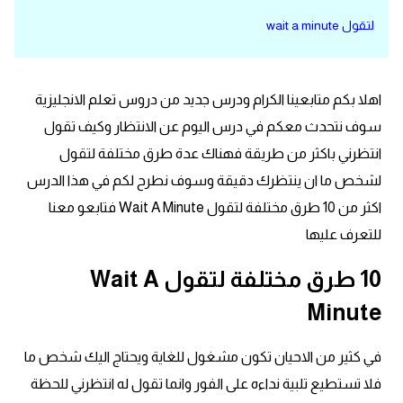
لتقول wait a minute
قاموس عربي انجليزي
اسماء الدول باللغة الانجليزية
اهلا بكم متابعينا الكرام ودرس جديد من دروس تعلم الانجليزية
تعلم اللغة الفرنسية
سوف نتحدث معكم في درس اليوم عن الانتظار وكيف تقول
انتظرني باكثر من طريقة فهناك عدة طرق مختلفة لتقول
تعلم اللغة الالمانية
لشخص ما ان ينتظرك دقيقة وسوف نطرح لكم في هذا الدرس
اكثر من 10 طرق مختلفة لتقول Wait A Minute فتابعو معنا
تعلم اللغة الاسبانية
للتعرف عليها
تعلم اللغة التركية
10 طرق مختلفة لتقول Wait A
Minute
Learn English
في كثير من الاحيان تكون مشغول للغاية ويحتاج اليك شخص ما
Learn Spanish
فلا تستطيع تلبية نداءه على الفور وانما تقول له انتظرني للحظة