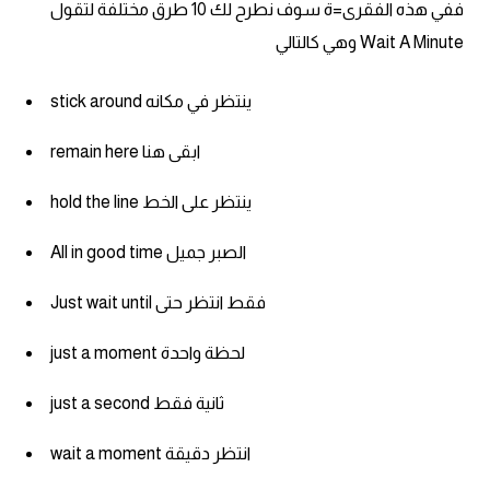
انجليزي بالصورة والصوت
ففي هذه الفقرى=ة سوف نطرح لك 10 طرق مختلفة لتقول
Wait A Minute وهي كالتالي
الانجليزية الامريكية
stick around ينتظر في مكانه
تعلم الفرنسية
remain here ابقى هنا
تعلم اللغة الانجليزية
hold the line ينتظر على الخط
Learn French
All in good time الصبر جميل
نطق الحروف الانجليزية
Just wait until فقط انتظر حتى
just a moment لحظة واحدة
بايو انستا انجليزي
just a second ثانية فقط
تهنئة عيد ميلاد بالانجليزي
wait a moment انتظر دقيقة
حروف الجر بالانجليزي