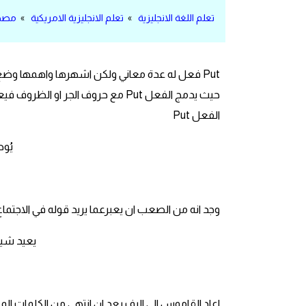
مرادفات انجليزية
تعلم اللغة الانجليزية
»
تعلم الانجليزية الامريكية
»
مصطل
الكلمة وضدها بالانجليزي
افعال اللغة الانجليزية القياسية
حيث يدمج الفعل Put مع حروف الجر
افعال اللغة الانجليزية الشاذة
الفعل Put
 message
اختصارات اللغة الانجليزية
اختبار تحديد مستوى اللغة الانجليزية
وجد انه من الصعب ان يعبرعما يريد قوله في الاجتماع
حروف العلة بالانجليزي
ck in the correct place
الاصوات الصحيحة في الانجليزية
.
قاموس كلمات انجليزية
اعاد القاموس الى الرف بعد ان انتهى من الكلمات ال