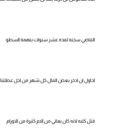
قاموس عربي انجليزي
اسماء الدول باللغة الانجليزية
القاضي سجنه لمده عشر سنوات بتهمة السطو
تعلم اللغة الفرنسية
تعلم اللغة الالمانية
تعلم اللغة الاسبانية
احاول ان ادخر بعض المال كل شهر من اجل عطلتنا 
تعلم اللغة التركية
Learn English
Learn Spanish
قتل كلبه لانه كان يعاني من الام كثيرة من الاورام