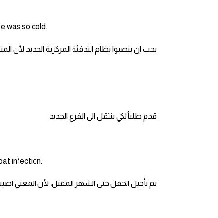
انجليزي بالصورة والصوت
e was so cold.
الانجليزية الامريكية
يجب ان ينصبوا نظام التدفئة المركزية الجديد لأن المنزل 
تعلم الفرنسية
تعلم اللغة الانجليزية
Learn French
قدم طلباُ لكي ينتقل الى الفرع الجديد
نطق الحروف الانجليزية
بايو انستا انجليزي
at infection.
تم تأجيل الحفل حتى الشهر المقبل، لأن المغني اصيب
تهنئة عيد ميلاد بالانجليزي
حروف الجر بالانجليزي