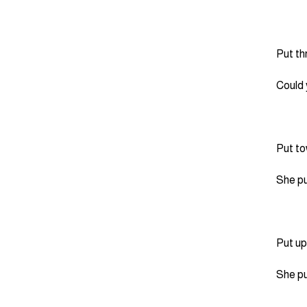
Could 
She pu
She pu