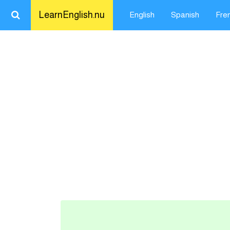
LearnEnglish.nu
English
Spanish
Fre