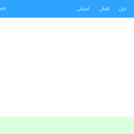
تركي
الماني
اسباني
nch