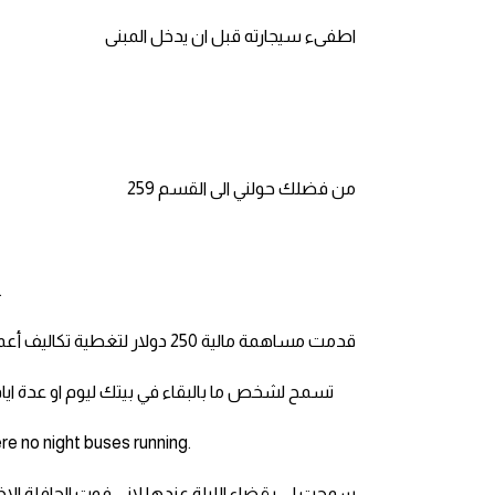
am
اطفىء سيجارته قبل ان يدخل المبنى
الابراج بالانجليزي
اسماء الكواكب بالانجليزي
من فضلك حولني الى القسم 259
كلمات بحرف a
كلمات بحرف b
.
كلمات بحرف c
قدمت مساهمة مالية 250 دولار لتغطية تكاليف أعمال الترميم وكان علينا دفع الباقي
كلمات بحرف d
Put up = Allow someone to stay at your house for a night or a few days. تسمح لشخص ما بالبقاء في بيتك ليوم او عدة ا
كلمات بحرف e
re no night buses running.
كلمات بحرف f
سمحت لي بقضاء الليلة عندها لاني فوت الحافلة الاخي