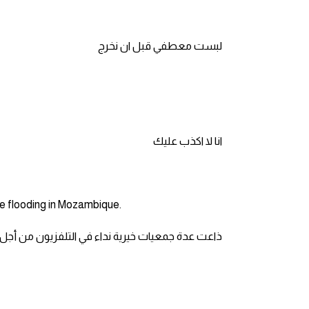
ايام الاسبوع بالانجليزي
لبست معطفي قبل ان نخرج
عبارات انجليزية قصيرة عميقة
عبارات انجليزية قصيرة
الرتب العسكرية بالانجليزي
انا لا اكذب عليك
ضمائر الفاعل
he flooding in Mozambique.
ضمائر المفعول به
ذاعت عدة جمعيات خيرية نداء في التلفزيون من أجل 
الحروف الانجليزية كبتل وسمول
pm