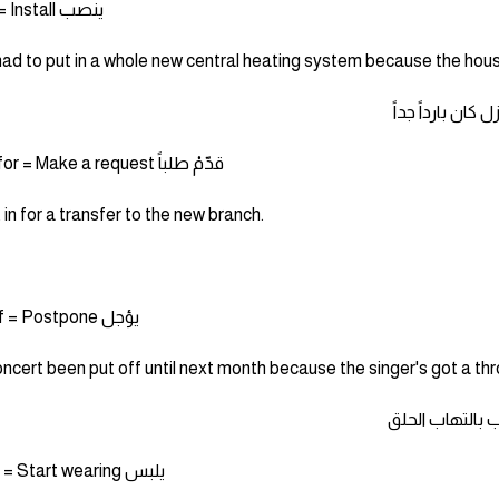
Put in = Install ينصب
ad to put in a whole new central heating system because the hous
كان بارداً جداً
Put in for = Make a request قدّمْ طلباً
 in for a transfer to the new branch.
Put off = Postpone يؤجل
ncert been put off until next month because the singer's got a thro
 بالتهاب الحلق
Put on = Start wearing يلبس