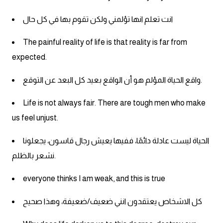
كلمات بحرف o
انت تعلم انها تؤلمني ولكن تقوم بها في كل حال
كلمات بحرف p
The painful reality of life is that reality is far from
expected.
كلمات بحرف q
واقع الحياة المؤلم هو أن الواقع بعيد كل البعد عن التوقع.
كلمات بحرف r
Life is not always fair. There are tough men who make
كلمات بحرف s
us feel unjust.
الحياة ليست عادلة دائمًا، ففيها يعيش رجال قاسون، يجعلونا
كلمات بحرف t
نشعر بالظلم.
كلمات بحرف u
everyone thinks I am weak, and this is true
كلمات بحرف v
كل الاشخاص يعتقدون انني ضعيف/ضعيفة، وهذا صحيح
كلمات بحرف w