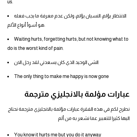
us.
كلمات بحرف g
الانتظار يؤلم، النسيان يؤلم، ولكن عدم معرفة ما يجب فعله
هو أسوأ أنواع الألم.
كلمات بحرف h
Waiting hurts, forgetting hurts, but not knowing what to
كلمات بحرف i
do is the worst kind of pain.
كلمات بحرف j
الشي الوحيد الذي كان يسعدني لقد رحل الان
The only thing to make me happy is now gone
كلمات بحرف k
عبارات مؤلمة بالانجليزي مترجمة
كلمات بحرف l
نطرح لكم في هذه الفقرة عبارات مؤلمة بالانجليزي مترجمة نحتاج
كلمات بحرف m
اليها كثيرا للتعبير عما نشعر به من ألم
كلمات بحرف n
You know it hurts me but you do it anyway