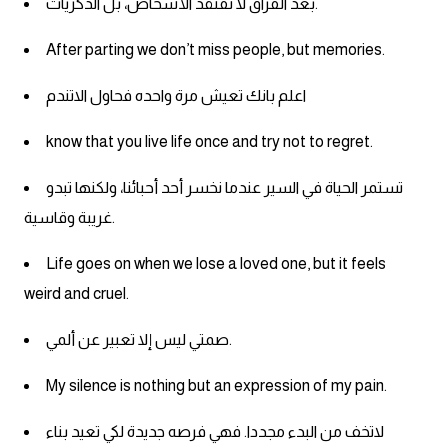
بعد الفراق لا نفتقد الأشخاص، بل الذكريات.
ايام الاسبوع بالانجليزي
After parting we don’t miss people, but memories.
عبارات انجليزية قصيرة عميقة
اعلم بانك تعيش مرة واحده فحاول الاتندم
know that you live life once and try not to regret.
عبارات انجليزية قصيرة
تستمر الحياة في السير عندما نخسر أحد أحبائنا، ولكنها تبدو
الرتب العسكرية بالانجليزي
غريبة وقاسية.
ضمائر الفاعل
Life goes on when we lose a loved one, but it feels
weird and cruel.
ضمائر المفعول به
صمتي ليس إلا تعبير عن ألمي.
الحروف الانجليزية كبتل وسمول
My silence is nothing but an expression of my pain.
pm
لاتخف من البدء مجددا. فهي فرصه جديدة لكي تعيد بناء