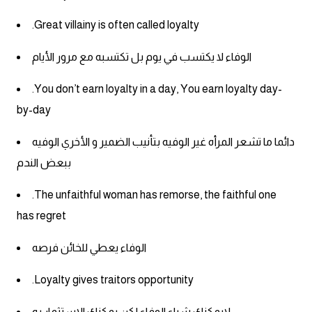
.Great villainy is often called loyalty
ايام الاسبوع بالانجليزي
الوفاء لا يكتسب في يوم بل تكتسبه مع مرور الأيام
عبارات انجليزية قصيرة عميقة
.You don’t earn loyalty in a day, You earn loyalty day-
عبارات انجليزية قصيرة
by-day
الرتب العسكرية بالانجليزي
دائما ما تشعر المرأه غير الوفيه بتأنيب الضمير و الأخري الوفيه
ببعض الندم
ضمائر الفاعل
.The unfaithful woman has remorse, the faithful one
ضمائر المفعول به
has regret
الحروف الانجليزية كبتل وسمول
الوفاء يعطي للخائن فرصه
.Loyalty gives traitors opportunity
pm
لايمكنك شراء الوفاء لكن يمكنك الاستثمار به