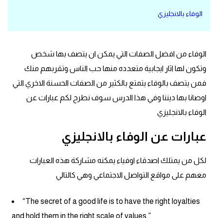
الوفاء بالانجليزي
قاموس عربي انجليزي
اسماء الدول باللغة الانجليزية
الوفاء من افضل الصفات التي يمكن ان يتصف بها شخص
تعلم اللغة الفرنسية
وتكون لها اثار ايجابية متعدده منها حب الناس وتقربهم منك
فمن يتصف بالوفاء يتمتع بالكثير من الصفات الحسنة الاخري التي
تعلم اللغة الالمانية
اوصانا بها ديننا وفي هذا الدرس سوف نطرح لكم عبارات عن
الوفاء بالانجليزي
تعلم اللغة الاسبانية
عبارات عن الوفاء بالانجليزي
تعلم اللغة التركية
لكل من يمتلك اصدقاء اوفياء يمكنه مشاركة هذه العبارات
Learn English
معهم على مواقع التواصل الاجتماعي وهي كالتالي
Learn Spanish
“The secret of a good life is to have the right loyalties
and hold them in the right scale of values.”