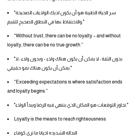
انجليزي بالصورة والصوت
"سر الحياة الطيبة هو أن يكون لديك الولاءات الصحيحة
الانجليزية الامريكية
والاحتفاظ بها في النطاق الصحيح للقيم."
تعلم الفرنسية
“Without trust, there can be no loyalty – and without
loyalty, there can be no true growth.”
تعلم اللغة الانجليزية
"بدون الثقة ، لا يمكن أن يكون هناك ولاء - وبدون ولاء ، لا
Learn French
يمكن أن يكون هناك نمو حقيقي."
“Exceeding expectations is where satisfaction ends
نطق الحروف الانجليزية
and loyalty begins.”
بايو انستا انجليزي
"تجاوز التوقعات هو المكان الذي ينتهي فيه الرضا ويبدأ الولاء."
تهنئة عيد ميلاد بالانجليزي
Loyalty is the means to reach righteousness.
حروف الجر بالانجليزي
النذاله الشديده احيانا ما تري كوفاء