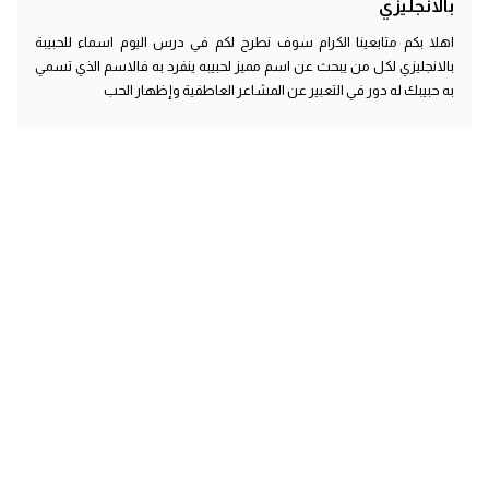
بالانجليزي
اهلا بكم متابعينا الكرام سوف نطرح لكم في درس اليوم اسماء للحبيبة
بالانجليزي لكل من يبحث عن اسم مميز لحبيبه ينفرد به فالاسم الذي تسمي
به حبيبك له دور في التعبير عن المشاعر العاطفية وإظهار الحب