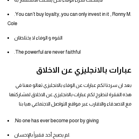
am
.You can’t buy loyalty, you can only invest in it , Ronny M.
الابراج بالانجليزي
Cole
اسماء الكواكب بالانجليزي
القوه و الوفاء لا يختلطان
.The powerful are never faithful
كلمات بحرف a
عبارات بالانجليزي عن الاخلاق
كلمات بحرف b
بعد ان سردنا لكم عبارات عن الوفاء بالانجليزي تعالو معنا في
كلمات بحرف c
هذه الفقرة لنطرح لكم عبارات بالانجليزي عن الاخلاق لمشاركتها
كلمات بحرف d
مع الاصدقاء والاقارب عبر مواقع التواصل الاجتماعي هيا بنا
كلمات بحرف e
.No one has ever become poor by giving
لم يصبح أحد فقيراً بالإحسان.
كلمات بحرف f