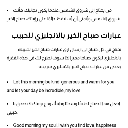
من يحتاج إلى شروق الشمس عندما يكون بجانبك، فأنت
كلمات بحرف g
شروق الشمس وأتمنى أن أستيقظ دائمًا على رؤيتك، صباح الخير.
كلمات بحرف h
عبارات صباح الخير بالانجليزي للحبيب
كلمات بحرف i
تحتاج في كل صباح الى ارسال ارق عبارات صباح الخير لحبيبك
كلمات بحرف j
بالانجليزي ليكون صباحا مميزا لذا سوف نطرح لك في هذه الفقرة
بعض من عبارات صباح الخير بالانجليزي مترجمة
كلمات بحرف k
Let this morning be kind, generous and warm for you
كلمات بحرف l
and let your day be incredible, my love
كلمات بحرف m
اجعل هذا الصباح لطيفًا وسخيًا ودافئًا ، ودع يومك لا يصدق يا
حبيبي.
كلمات بحرف n
Good morning my soul, I wish you find love, happiness