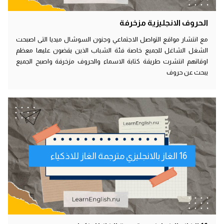
الحروف الانجليزية مزخرفة
مع انتشار مواقع التواصل الاجتماعي وجنون السوشال ميديا التى اصبحت
الشغل الشاغل للجميع خاصة فئة الشباب الذين يقضون عليها معظم
اوقاتهم انتشرت طريقة كتابة الاسماء والحروف مزخرفة واصبح الجميع
يبحث عن حروف
16 الغاز بالانجليزي مترجمة الغاز للاذكياء