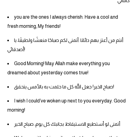
كالتالي
انجليزي بالصورة والصوت
you are the ones I always cherish. Have a cool and
الانجليزية الامريكية
fresh morning, My friends!
تعلم الفرنسية
أنتم من أعتز بهم دائمًا. أتمنى لكم صباحًا منعشًا ولطيفًا، يا
أصدقائي!
تعلم اللغة الانجليزية
Good Morning! May Allah make everything you
Learn French
dreamed about yesterday comes true!
نطق الحروف الانجليزية
صباح الخير! جعل الله كل ما حلمت به بالأمس يتحقق!
بايو انستا انجليزي
I wish I could’ve woken up next to you everyday. Good
morning!
تهنئة عيد ميلاد بالانجليزي
أتمنى لو أستطيع الاستيقاظ بجانبك كل يوم، صباح الخير
حروف الجر بالانجليزي