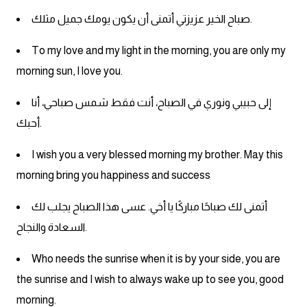
am
صباح الخير عزيزتي أتمنى أن يكون يومك جميل مثلك.
الابراج بالانجليزي
To my love and my light in the morning, you are only my
morning sun, I love you.
اسماء الكواكب بالانجليزي
إلى حبيبي ونوري في الصباح، أنت فقط شمس صباحي، أنا
كلمات بحرف a
أحبك.
كلمات بحرف b
I wish you a very blessed morning my brother. May this
morning bring you happiness and success
كلمات بحرف c
أتمنى لك صباحًا مباركًا يا أخي. عسى هذا الصباح يجلب لك
كلمات بحرف d
السعادة والنجاح.
Who needs the sunrise when it is by your side, you are
كلمات بحرف e
the sunrise and I wish to always wake up to see you, good
كلمات بحرف f
morning.