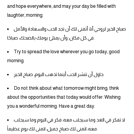
كلمات بحرف o
and hope everywhere, and may your day be filled with
laughter, morning.
كلمات بحرف p
صباح الخير لروحي أنا، أتمنى لك أن تجد الحب والسعادة والأمل
كلمات بحرف q
في كل مكان، وأن يمتلئ يومك بالضحك، صباحًا.
Try to spread the love wherever you go today, good
كلمات بحرف r
morning.
كلمات بحرف s
حاول أن تنشر الحب أينما تذهب اليوم، صباح الخير.
كلمات بحرف t
Do not think about what tomorrow might bring; think
about the opportunities that today would offer. Wishing
كلمات بحرف u
you a wonderful morning. Have a great day.
كلمات بحرف v
لا تفكر في الغد وما سيجلب معه، فكر في اليوم وما سيجلب
معه، اتمنى لك صباح جميل، اتمنى لك يوم عظيماً.
كلمات بحرف w