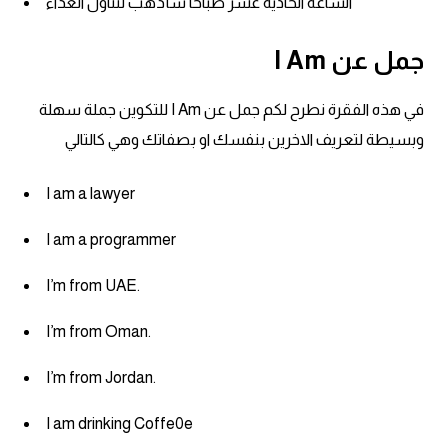
الساعة الحادية عشر صباحا سأذهب لتناول الغذاء
am
جمل عن I Am
الابراج بالانجليزي
في هذه الفقرة نطرح لكم جمل عن I Am للتكوين جملة سهلة
اسماء الكواكب بالانجليزي
وبسيطة لتعريف الاخرين بنفسك او بصفاتك وهي كالتالي
كلمات بحرف a
I am a lawyer
كلمات بحرف b
I am a programmer
كلمات بحرف c
I’m from UAE.
كلمات بحرف d
I’m from Oman.
I’m from Jordan.
كلمات بحرف e
I am drinking Coffe0e
كلمات بحرف f