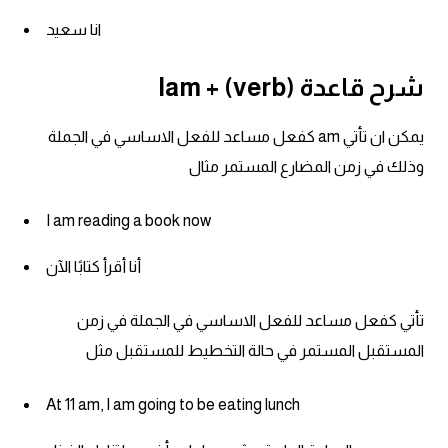
انا سعيد
ايام الاسبوع بالانجليزي
شرح قاعدة Iam + (verb)
عبارات انجليزية قصيرة عميقة
يمكن ان تأتي am كفعل مساعد للفعل الاساسي في الجملة
عبارات انجليزية قصيرة
وذلك في زمن المضارع المستمر مثال
الرتب العسكرية بالانجليزي
I am reading a book now
ضمائر الفاعل
أنا أقرأ كتابًا الآن
ضمائر المفعول به
تأتي كفعل مساعد للفعل الاساسي في الجملة في زمن
المستقبل المستمر في حالة التخطيط للمستقبل مثل
الحروف الانجليزية كبتل وسمول
At 11 am, I am going to be eating lunch
pm