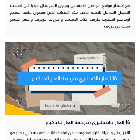
مع انتشار مواقع التواصل الاجتماعي وجنون السوشال ميديا التى اصبحت
الشغل الشاغل للجميع خاصة فئة الشباب الذين يقضون عليها معظم
اوقاتهم انتشرت طريقة كتابة الاسماء والحروف مزخرفة واصبح الجميع
يبحث عن حروف
16 الغاز بالانجليزي مترجمة الغاز للاذكياء
16 الغاز بالانجليزي مترجمة الغاز للاذكياء
اللغز يعتبر وسيلة اختبار لمعلومات من امامك فانت تصف له شيء ما وهو
عليه ان يستنتج ما هذا الشيء وفي ضوء ذلك سوف نطرح لك اليوم في