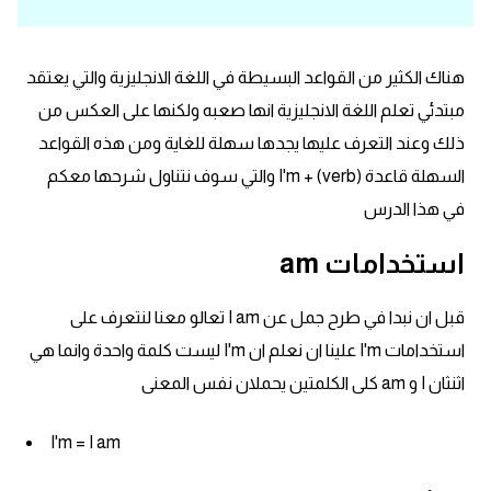
قاموس عربي انجليزي
هناك الكثير من القواعد البسيطة في اللغة الانجليزية والتي يعتقد
اسماء الدول باللغة الانجليزية
مبتدئي تعلم اللغة الانجليزية انها صعبه ولكنها على العكس من
ذلك وعند التعرف عليها يجدها سهلة للغاية ومن هذه القواعد
تعلم اللغة الفرنسية
السهلة قاعدة I'm + (verb) والتي سوف نتناول شرحها معكم
في هذا الدرس
تعلم اللغة الالمانية
استخدامات am
تعلم اللغة الاسبانية
قبل ان نبدا في طرح جمل عن I am تعالو معنا لنتعرف على
تعلم اللغة التركية
استخدامات I'm علينا ان نعلم ان I'm ليست كلمة واحدة وانما هي
اثنثان I و am كلى الكلمتين يحملان نفس المعنى
Learn English
Learn Spanish
I'm = I am