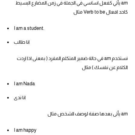
انجليزي بالصورة والصوت
am يأتي كفعل اساسي في الجملة في زمن المضارع البسيط
كاحد افعال Verb to be مثال
الانجليزية الامريكية
I am a student.
تعلم الفرنسية
انا طالب
تعلم اللغة الانجليزية
نستخدم am في حالة ضمير المتكلم المفرد ( بمعنى اذا اردت
Learn French
الكلام عن نفسك ) مثال
نطق الحروف الانجليزية
I am Nada
انا ندى
بايو انستا انجليزي
am يأتى بعدها صفة لوصف الشخص مثال
تهنئة عيد ميلاد بالانجليزي
I am happy
حروف الجر بالانجليزي