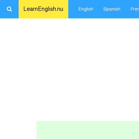
LearnEnglish.nu
English
Spanish
Fre