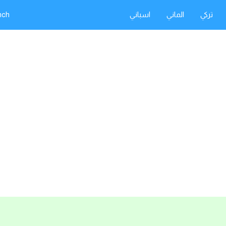
تركي
الماني
اسباني
nch