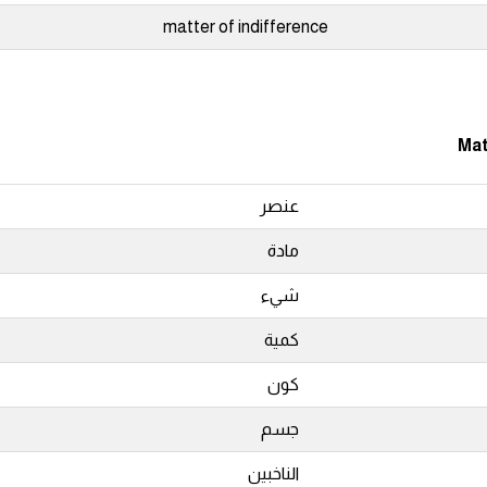
matter of indifference
Mat
عنصر
مادة
شيء
كمية
كون
جسم
الناخبين