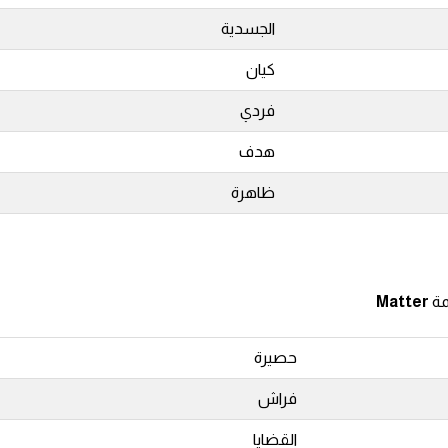
الجسدية
كيان
فردي
هدف
ظاهرة
مة
Matter
حصيرة
فراش
القضايا