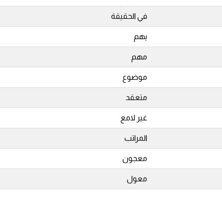
في الحقيقة
يهم
مهم
موضوع
متعقد
غير لامع
المراتب
معجون
معول