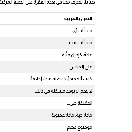
هيا بنا نتعرف معا في هذه الفقرة على الصيغ المركبة 
انجليزي بالصورة والصوت
الانجليزية الامريكية
النص بالعربية
مسألة رأي
تعلم الفرنسية
مسألة وقت
تعلم اللغة الانجليزية
عادةً، كإجراء متَّبع
Learn French
على العكس
كمسألة مبدأ، كقضية مبدأ، أخلاقيًّا
نطق الحروف الانجليزية
لا يهم، لا يوجد مشكلة في ذلك
بايو انستا انجليزي
الحقيقة هي...
تهنئة عيد ميلاد بالانجليزي
مادة حية، مادة عضوية
موضوع مهم
حروف الجر بالانجليزي