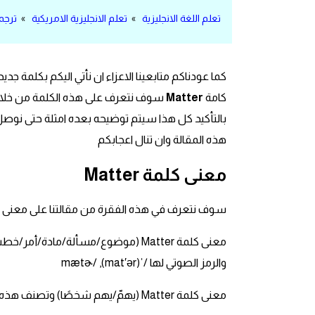
مرادفات انجليزية
تعلم اللغة الانجليزية
»
تعلم الانجليزية الامريكية
»
ترجمة ومعن
الكلمة وضدها بالانجليزي
كما عودناكم متابعينا الاعزاء ان نأتي اليكم بكلمة ج
افعال اللغة الانجليزية القياسية
كامة
Matter
سوف نتعرف على هذه الكلمة من خلال م
افعال اللغة الانجليزية الشاذة
بالتأكيد كل هذا سيتم توضيحه بعده امثلة حتى نوصل
هذه المقالة وان تنال اعجابكم
اختصارات اللغة الانجليزية
معنى كلمة Matter
اختبار تحديد مستوى اللغة الانجليزية
سوف نتعرف في هذه الفقرة من مقالتنا على معنى 
حروف العلة بالانجليزي
والرمز الصوتي لها /ˈmætɚ/ ,(mat′ər)
الاصوات الصحيحة في الانجليزية
معنى كلمة Matter (يهمّ/يهم شخصًا) وتصنف هذه الكلمة في أصناف الكلام على انها فعل
قاموس كلمات انجليزية