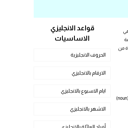
قواعد الانجليزي
هي
الاساسيات
ة
ة من
الحروف الانجليزية
الارقام بالانجليزي
ايام الاسبوع بالانجليزي
معنى كلمة Matter (موضوع/مسألة/مادة/أمر/خطب شخص/مشكلة) وتصنف هذه الكلمة في أصناف الكلام على انها اسم (noun)
الاشهر بالانجليزي
أفراد العائلة بالانجليزي