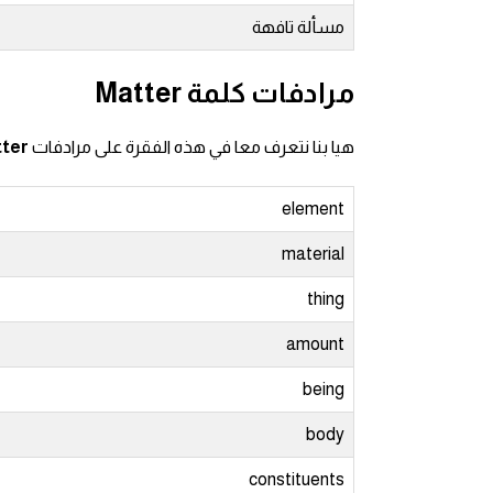
مسألة تافهة
ايام الاسبوع بالانجليزي
مرادفات كلمة Matter
عبارات انجليزية قصيرة عميقة
هيا بنا نتعرف معا في هذه الفقرة على مرادفات
ter
عبارات انجليزية قصيرة
element
الرتب العسكرية بالانجليزي
material
ضمائر الفاعل
thing
ضمائر المفعول به
amount
being
الحروف الانجليزية كبتل وسمول
body
pm
constituents