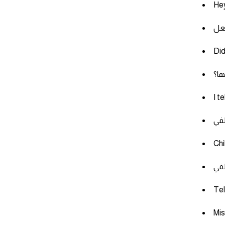
Hey
Did
ا؟
I t
Chi
Tel
Mis