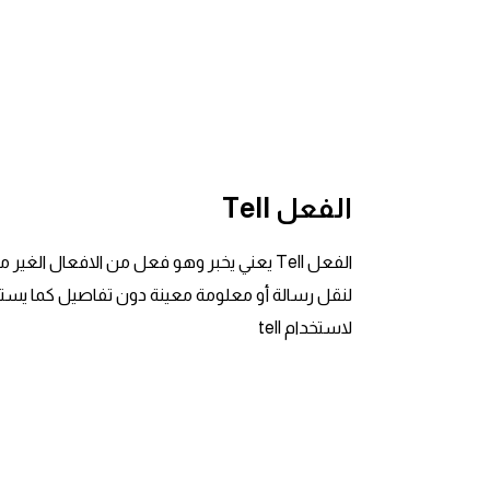
ايام الاسبوع بالانجليزي
عبارات انجليزية قصيرة عميقة
عبارات انجليزية قصيرة
الفعل Tell
الرتب العسكرية بالانجليزي
ضمائر الفاعل
لنقل رسالة أو معلومة معينة دون تفاصيل كما يستخ
لاستخدام tell
ضمائر المفعول به
الحروف الانجليزية كبتل وسمول
pm