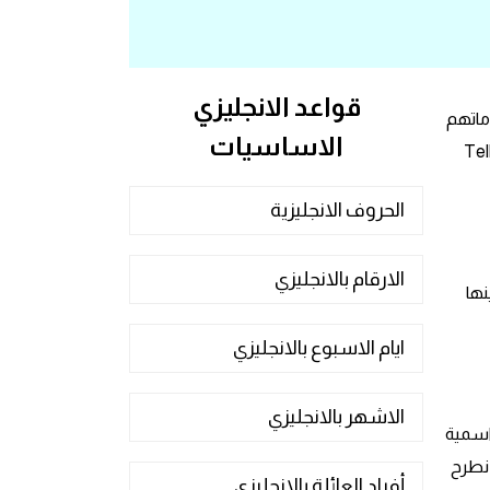
قواعد الانجليزي
ماتهم
الاساسيات
ليوم سوف نطرح لكم الفرق بين فعلين مهمين للغاية ويستخدمو بشطل كثير في التحدث وهم الفعلان Say و Tell
الحروف الانجليزية
الارقام بالانجليزي
ينها
ايام الاسبوع بالانجليزي
الاشهر بالانجليزي
ن saidويُتبع الفعل say فوراً بجملة اسمية
 نطرح
أفراد العائلة بالانجليزي