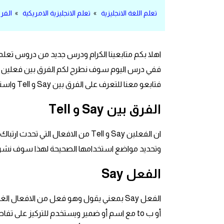
مرادفات انجليزية
تعلم اللغة الانجليزية
»
تعلم الانجليزية الامريكية
»
الفرق بي
الكلمة وضدها بالانجليزي
اهلا بكم متابعينا الكرام ودرس جديد من دروس تع
افعال اللغة الانجليزية القياسية
افعال اللغة الانجليزية الشاذة
فتابعو معنا للتعرف على الفرق بين Say و Tell واستخداماتهم
الفرق بين Say و Tell
اختصارات اللغة الانجليزية
ان الفعلين Say و Tell من الافعال ال
اختبار تحديد مستوى اللغة الانجليزية
وتحديد مواضع استخدامها الصحيحة لهذا سوف نشرح 
حروف العلة بالانجليزي
الفعل Say
الاصوات الصحيحة في الانجليزية
أو ب to مع اسم أو ضمير ويستخدم للتركيز على
قاموس كلمات انجليزية