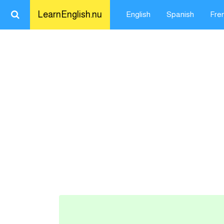
LearnEnglish.nu
English
Spanish
Fre