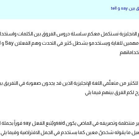
ن say و tell
لم الانجليزية نستكمل معكم سلسلة دروس الفروق بين الكلمات واستخدا
ففي درس ا
تي تحدث ارتباك للكثير من متعلّمي اللغة الإنجليزية الذين قد يجدون صعوبة في التفريق ب
لكم الفرق بينهم فيما يلي
الفعل Say بمعني يقول وهو فعل من الافعال الغير منتظمة وتصريفه في الماضي يكو
 تفاصيل ما يقوله شخصٌ معين كما يستخدم في الجمل الافتراضية وقيما يلي