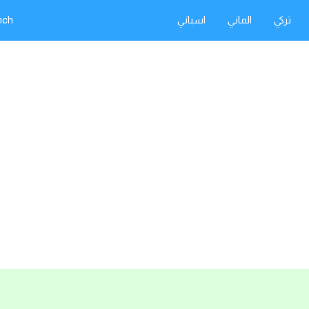
تركي
الماني
اسباني
nch