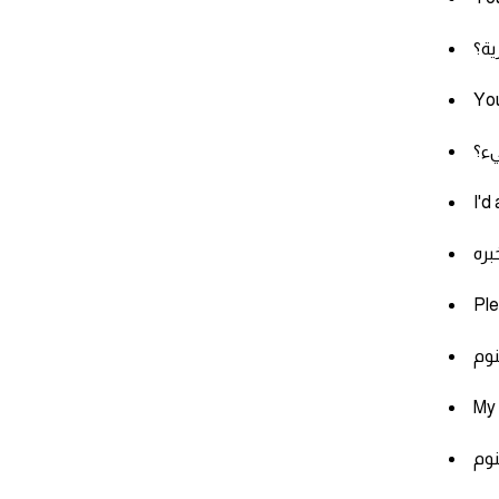
ية؟
You
يء؟
I'd
Ple
My 