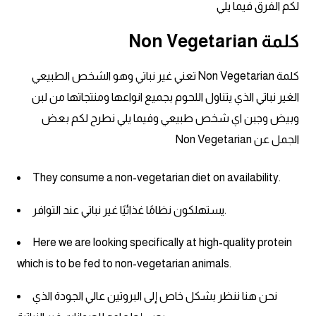
انجليزي بالصورة والصوت
لكم الفرق فيما يلي
كلمة Non Vegetarian
الانجليزية الامريكية
كلمة Non Vegetarian تعني غير نباتي وهو الشخص الطبيعي
تعلم الفرنسية
الغير نباتي الذي يتناول اللحوم بجميع انواعها ومنتجاتها من لبن
تعلم اللغة الانجليزية
وبيض وجبن اي شخص طبيعي وفيما يلي نطرح لكم بعض
الجمل عن Non Vegetarian
Learn French
They consume a non-vegetarian diet on availability.
نطق الحروف الانجليزية
يستهلكون نظامًا غذائيًا غير نباتي عند التوافر.
بايو انستا انجليزي
Here we are looking specifically at high-quality protein
which is to be fed to non-vegetarian animals.
تهنئة عيد ميلاد بالانجليزي
نحن هنا ننظر بشكل خاص إلى البروتين عالي الجودة الذي
حروف الجر بالانجليزي