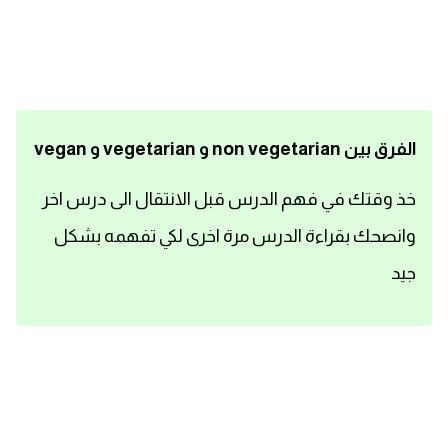
اساسيات اللغة الانجليزية
تعلم الانجليزية
عبارات انجليزية مترجمة قصيرة
الفرق بين non vegetarian و vegetarian و vegan
كلمات انجليزية
خذ وقتك في فهم الدرس قبل الانتقال الى درس اخر
وانصحك بقراءة الدرس مرة اخرى لكي تفهمه بشكل
محادثات انجليزية
جيد
قواعد اللغة الانجليزية
تعلم اللغة الانجليزية للمبتدئين
مصطلحات انجليزية