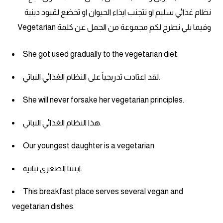
am
نظام غذائي سليم او تتجنب ايذاء الحيوان او تخضع لقيود دينية
وفيما يلي نطرح لكم مجموعة من الجمل عن كلمة Vegetarian
الابراج بالانجليزي
She got used gradually to the vegetarian diet.
اسماء الكواكب بالانجليزي
لقد اعتادت تدريجياً على النظام الغذائي النباتي.
كلمات بحرف a
She will never forsake her vegetarian principles.
كلمات بحرف b
هذا النظام الغذائي النباتي.
كلمات بحرف c
Our youngest daughter is a vegetarian.
كلمات بحرف d
ابنتنا الصغرى نباتية.
كلمات بحرف e
This breakfast place serves several vegan and
vegetarian dishes.
كلمات بحرف f