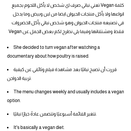
كلمة Vegan تعني نباتي صرف اي شخص لا يأكل اللحوم بجميع
كلمات بحرف x
انواعها ولا يأكل منتجات الحيوان ايضا من لبن وبيض وما يدخل
في تصنيعه منتجات الحيوان وهو شخص نباتي يأكل الخضروات
كلمات بحرف y
فقط ومشتقاتها وفيما يلي نطرح لكم بعض الجمل عن Vegan
كلمات بحرف z
She decided to turn vegan after watching a
documentary about how poultry is raised.
اغلق النافذة
قررت أن تصبح نباتيًا بعد مشاهدة فيلم وثائقي عن كيفية
تربية الدواجن.
The menu changes weekly and usually includes a vegan
option.
تتغير القائمة أسبوعيًا وتتضمن عادةً خيارًا نباتيًا.
It's basically a vegan diet.