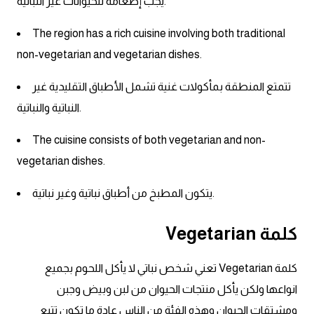
يجب إطعامه للحيوانات غير النباتية.
ايام الاسبوع بالانجليزي
The region has a rich cuisine involving both traditional
non-vegetarian and vegetarian dishes.
عبارات انجليزية قصيرة عميقة
تتمتع المنطقة بمأكولات غنية تشمل الأطباق التقليدية غير
عبارات انجليزية قصيرة
النباتية والنباتية.
الرتب العسكرية بالانجليزي
The cuisine consists of both vegetarian and non-
vegetarian dishes.
ضمائر الفاعل
يتكون المطبخ من أطباق نباتية وغير نباتية.
ضمائر المفعول به
كلمة Vegetarian
الحروف الانجليزية كبتل وسمول
كلمة Vegetarian تعني شخص نباتي لا يأكل اللحوم بجميع
pm
انواعها ولكن يأكل منتجات الحيوان من لبن وبيض وجبن
ومشتقات الحيوان وهذه الفئة من الناس عادة ما تكون تتبع