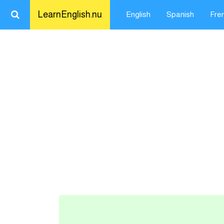
LearnEnglish.nu
English
Spanish
Fre