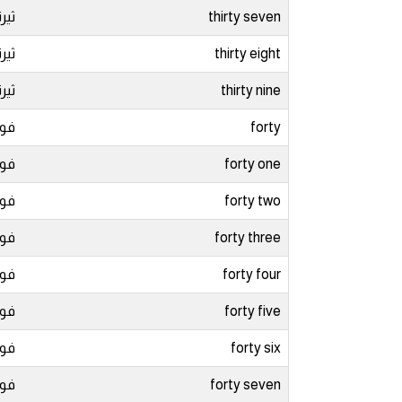
am
thirty seven
ثير
thirty eight
ثير
الابراج بالانجليزي
thirty nine
ثير
اسماء الكواكب بالانجليزي
forty
فور
كلمات بحرف a
forty one
فور
forty two
فور
كلمات بحرف b
forty three
فور
كلمات بحرف c
forty four
فور
كلمات بحرف d
forty five
فور
كلمات بحرف e
forty six
فو
forty seven
فو
كلمات بحرف f