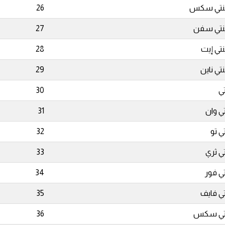
ينتي سكس
26
نتي سفن
27
نتي إيت
28
نتي ناين
29
تي
30
تي وان
31
تي تو
32
تي ثري
33
تي فور
34
تي فايف
35
رتي سكس
36