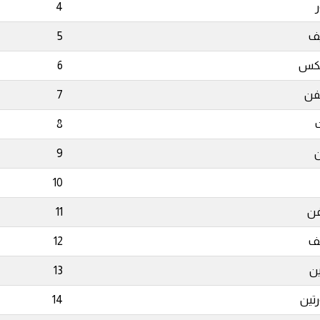
4
ف
5
س
6
ن
7
8
ن
9
10
فن
11
ف
12
ين
13
تين
14