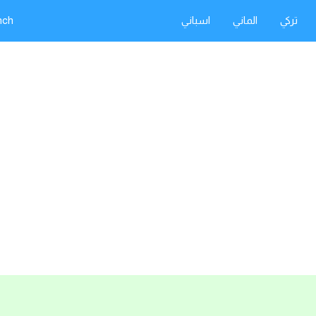
تركي
الماني
اسباني
nch