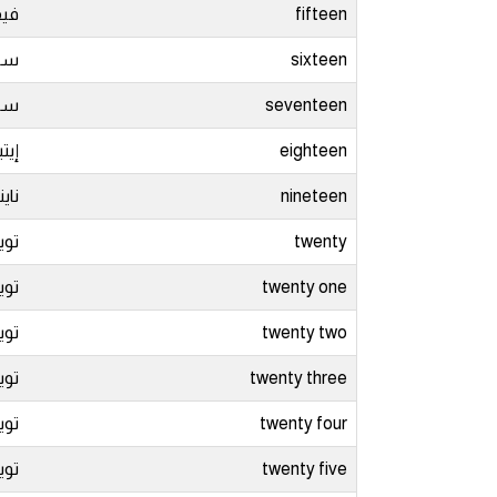
انجليزي بالصورة والصوت
fifteen
فيف
sixteen
سك
الانجليزية الامريكية
seventeen
سف
تعلم الفرنسية
eighteen
إيت
تعلم اللغة الانجليزية
nineteen
ناي
twenty
توي
Learn French
twenty one
توي
نطق الحروف الانجليزية
twenty two
توي
بايو انستا انجليزي
twenty three
توي
تهنئة عيد ميلاد بالانجليزي
twenty four
توي
twenty five
توي
حروف الجر بالانجليزي