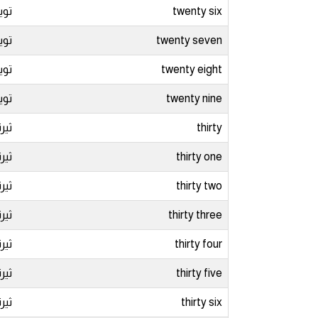
twenty six
تو
ايام الاسبوع بالانجليزي
twenty seven
توي
عبارات انجليزية قصيرة عميقة
twenty eight
توي
twenty nine
توي
عبارات انجليزية قصيرة
thirty
ثير
الرتب العسكرية بالانجليزي
thirty one
ثير
ضمائر الفاعل
thirty two
ثير
ضمائر المفعول به
thirty three
ثير
thirty four
ثير
الحروف الانجليزية كبتل وسمول
thirty five
ثير
pm
thirty six
ثي