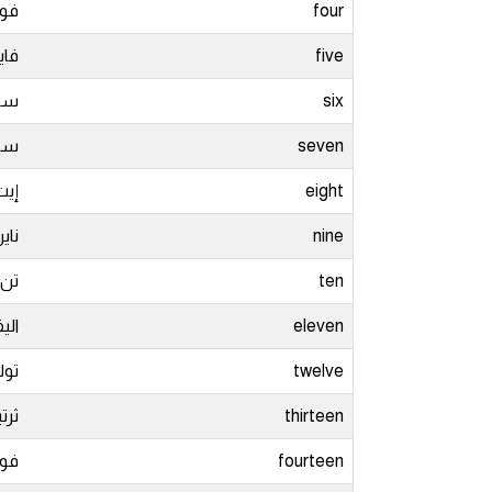
four
فور
قاموس عربي انجليزي
five
فاي
اسماء الدول باللغة الانجليزية
six
سك
seven
سف
تعلم اللغة الفرنسية
eight
إيت
تعلم اللغة الالمانية
nine
ناي
تعلم اللغة الاسبانية
ten
تن
eleven
الي
تعلم اللغة التركية
twelve
تول
Learn English
thirteen
ثرت
Learn Spanish
fourteen
فور