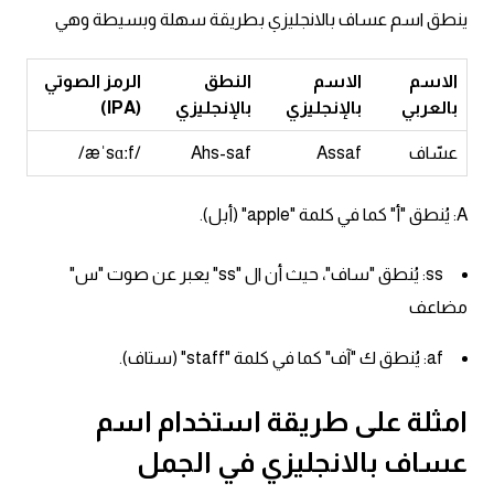
ينطق اسم عساف بالانجليزي بطريقة سهلة وبسيطة وهي
كلمات بحرف g
الاسم
الاسم
النطق
الرمز الصوتي
كلمات بحرف h
بالعربي
بالإنجليزي
بالإنجليزي
(IPA)
عسّاف
Assaf
Ahs-saf
/æˈsɑːf/
كلمات بحرف i
A: يُنطق "أ" كما في كلمة "apple" (أبل).
كلمات بحرف j
ss: يُنطق "ساف"، حيث أن ال "ss" يعبر عن صوت "س"
كلمات بحرف k
مضاعف
كلمات بحرف l
af: يُنطق ك "آف" كما في كلمة "staff" (ستاف).
كلمات بحرف m
امثلة على طريقة استخدام اسم
كلمات بحرف n
عساف بالانجليزي في الجمل