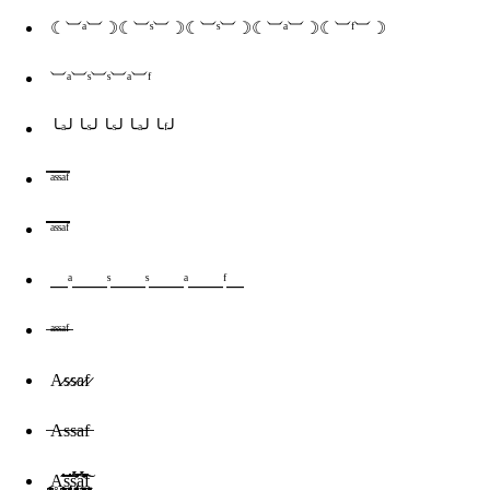
☾⏡ᵃ⏡☽☾⏡ˢ⏡☽☾⏡ˢ⏡☽☾⏡ᵃ⏡☽☾⏡ᶠ⏡☽
⏡ᵃ⏡ˢ⏡ˢ⏡ᵃ⏡ᶠ
╰ᵃ╯╰ˢ╯╰ˢ╯╰ᵃ╯╰ᶠ╯
̿ᵃ̿ˢ̿ˢ̿ᵃ̿ᶠ
̿̿ᵃ̿̿ˢ̿̿ˢ̿̿ᵃ̿̿ᶠ
⸏ᵃ⸏⸏ˢ⸏⸏ˢ⸏⸏ᵃ⸏⸏ᶠ⸏
̶ᵃ̶̶ˢ̶̶ˢ̶̶ᵃ̶̶ᶠ̶
A̷s̷s̷a̷f̷
̶A̶s̶s̶a̶f̶
̧̥̥̝̹̪̞̘Ḁ̧̥̝̹̪̞̘̒̓̃̑͂̓͘͠s̢͍̜̤̘̠͈̒̓̃̑͂̓͘͠ͅṡ̢͍̜̤̘̠͈̊̀́̎̈́̅͠ͅą̮̳̤͈̱̼͓̇̊̀́̎̈́̅͠f̨̮̳̤͈̱̼͓