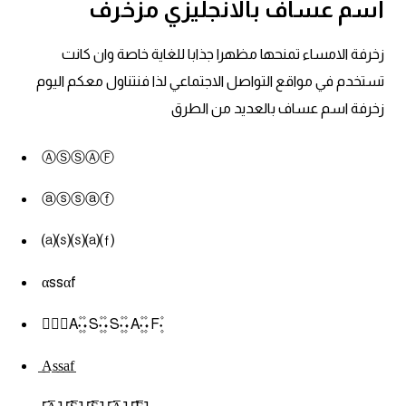
اسم عساف بالانجليزي مزخرف
زخرفة الامساء تمنحها مظهرا جذابا للغاية خاصة وان كانت
تستخدم في مواقع التواصل الاجتماعي لذا فنتناول معكم اليوم
زخرفة اسم عساف بالعديد من الطرق
ⒶⓈⓈⒶⒻ
ⓐⓢⓢⓐⓕ
⒜⒮⒮⒜⒡
αssαf
۰۪۫A۪۫۰۰۪۫S۪۫۰۰۪۫S۪۫۰۰۪۫A۪۫۰۰۪۫F۪۫۰
̲A̲s̲s̲a̲f̲