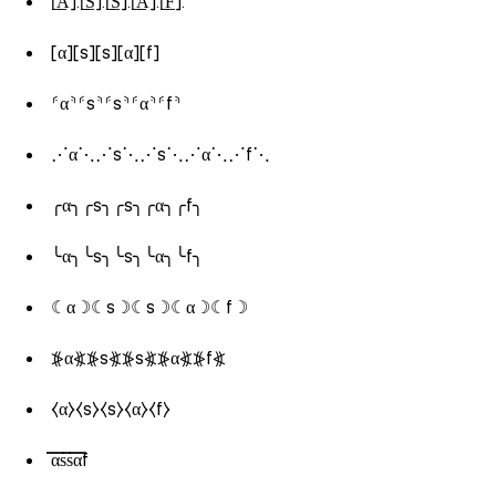
[̲̅A̲̅].[̲̅S̲̅].[̲̅S̲̅].[̲̅A̲̅].[̲̅F̲̅].
[α][s][s][α][f]
⸄α⸅⸄s⸅⸄s⸅⸄α⸅⸄f⸅
⋰α⋱⋰s⋱⋰s⋱⋰α⋱⋰f⋱
╭α╮╭s╮╭s╮╭α╮╭f╮
╰α╮╰s╮╰s╮╰α╮╰f╮
☾α☽☾s☽☾s☽☾α☽☾f☽
⦕α⦖⦕s⦖⦕s⦖⦕α⦖⦕f⦖
⧼α⧽⧼s⧽⧼s⧽⧼α⧽⧼f⧽
̿α̿s̿s̿α̿f