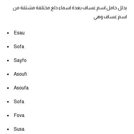
يدلل حامل اسم عساف بعدة اسماء دلع مختلفة مشتقة من
ايام الاسبوع بالانجليزي
اسم عساف وهي
عبارات انجليزية قصيرة عميقة
Esau
عبارات انجليزية قصيرة
Sofa
الرتب العسكرية بالانجليزي
Sayfo
Asoufi
ضمائر الفاعل
Asoufa
ضمائر المفعول به
Sofa
الحروف الانجليزية كبتل وسمول
Fova
pm
Susa