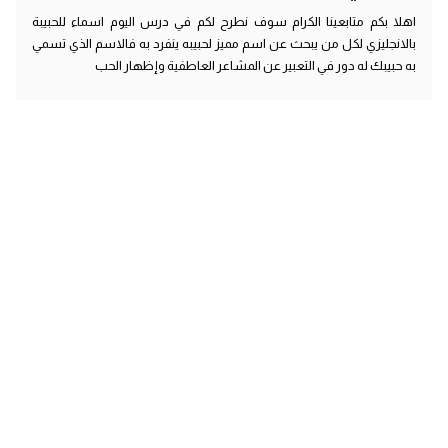
اهلا بكم متابعينا الكرام سوف نطرح لكم في درس اليوم اسماء للحبيبة
بالانجليزي لكل من يبحث عن اسم مميز لحبيبه ينفرد به فالاسم الذي تسمي
به حبيبك له دور في التعبير عن المشاعر العاطفية وإظهار الحب