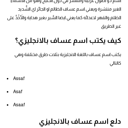
اسم ذو اصول عربية ومنتشر في دول الخليج وهو من الاسماء
انجليزي بالصورة والصوت
الغير منتشرة ويعني اسم عساف الظالم او الجائر اي الشَّديد
الانجليزية الامريكية
الظلم والقهر لاعدائه كما يعني ايضا السَّير بغير هداية والأَخْذُ على
غير الطريق
تعلم الفرنسية
كيف يكتب اسم عساف بالانجليزي؟
تعلم اللغة الانجليزية
يكتب اسم عساف باللغة الانجليزية بثلاث طرق مختلفة وهي
Learn French
كالتالي
نطق الحروف الانجليزية
Assaf
Asaf
بايو انستا انجليزي
Asaaf
تهنئة عيد ميلاد بالانجليزي
دلع اسم عساف بالانجليزي
حروف الجر بالانجليزي