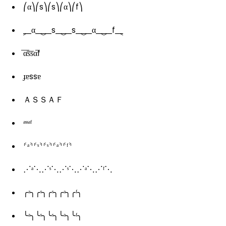
⎛α⎞⎛s⎞⎛s⎞⎛α⎞⎛f⎞
⸐α⸑⸐s⸑⸐s⸑⸐α⸑⸐f⸑
̅α̅s̅s̅α̅f
ɟɐssɐ
ＡＳＳＡＦ
ᵃˢˢᵃᶠ
⸄ᵃ⸅⸄ˢ⸅⸄ˢ⸅⸄ᵃ⸅⸄ᶠ⸅
⋰ᵃ⋱⋰ˢ⋱⋰ˢ⋱⋰ᵃ⋱⋰ᶠ⋱
╭ᵃ╮╭ˢ╮╭ˢ╮╭ᵃ╮╭ᶠ╮
╰ᵃ╮╰ˢ╮╰ˢ╮╰ᵃ╮╰ᶠ╮