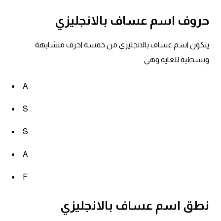
am
حروف اسم عساف بالانجليزي
الابراج بالانجليزي
يتكون اسم عساف بالانجليزي من خمسة احرف متشابهة
اسماء الكواكب بالانجليزي
وبسطية للغاية وهي
كلمات بحرف a
A
S
كلمات بحرف b
S
كلمات بحرف c
A
كلمات بحرف d
F
كلمات بحرف e
نطق اسم عساف بالانجليزي
كلمات بحرف f