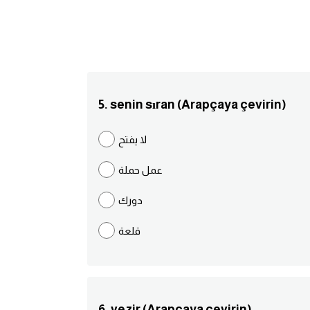
5. senin sıran (Arapçaya çevirin)
لا يفتح
عمل حملة
دورك
قلعة
6. vezir (Arapçaya çevirin)