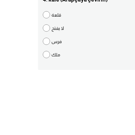
قلعة
لا يفتح
فرس
ملك