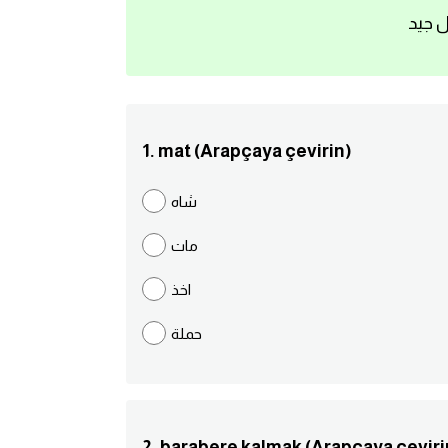
ل جيد
1. mat (Arapçaya çevirin)
شاه
مات
اخذ
حملة
2. barabere kalmak (Arapçaya çeviri