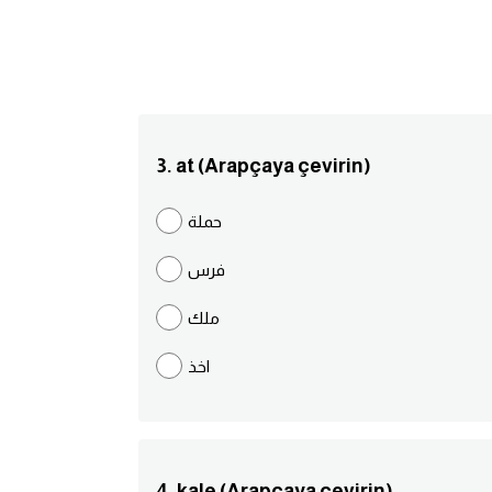
3. at (Arapçaya çevirin)
حملة
فرس
ملك
اخذ
4. kale (Arapçaya çevirin)