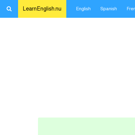
LearnEnglish.nu
English
Spanish
Fre