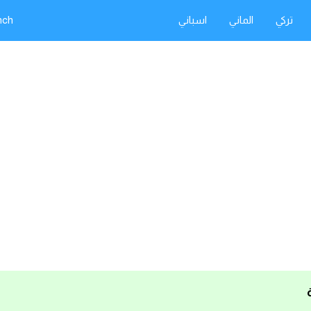
تركي
الماني
اسباني
nch