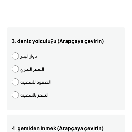
انجليزي بالصورة والصوت
الانجليزية الامريكية
تعلم الفرنسية
3. deniz yolculuğu (Arapçaya çevirin)
تعلم اللغة الانجليزية
دوار البحر
Learn French
السفر البحري
نطق الحروف الانجليزية
الصعود للسفينة
السفر بالسفينة
بايو انستا انجليزي
تهنئة عيد ميلاد بالانجليزي
حروف الجر بالانجليزي
4. gemiden inmek (Arapçaya çevirin)