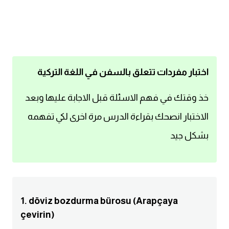
اساسيات اللغة الانجليزية
تعلم الانجليزية
عبارات انجليزية مترجمة قصيرة
اختبار مفردات تتعلق بالسفن في اللغة التركية
كلمات انجليزية
خذ وقتك في فهم الاسئلة قبل الاجابة عليها وبعد
الاختبار انصحك بقراءة الدرس مرة اخرى لكي تفهمه
محادثات انجليزية
بشكل جيد
قواعد اللغة الانجليزية
تعلم اللغة الانجليزية للمبتدئين
1. döviz bozdurma bürosu (Arapçaya
مصطلحات انجليزية
çevirin)