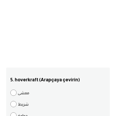
am
الابراج بالانجليزي
اسماء الكواكب بالانجليزي
كلمات بحرف a
كلمات بحرف b
كلمات بحرف c
5. hoverkraft (Arapçaya çevirin)
كلمات بحرف d
ممشى
كلمات بحرف e
شريط
كلمات بحرف f
حوامة