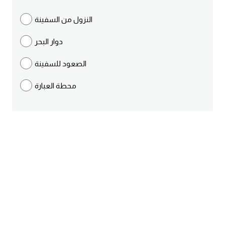
ايام الاسبوع بالانجليزي
النزول من السفينة
دوار البحر
عبارات انجليزية قصيرة عميقة
الصعود للسفينة
عبارات انجليزية قصيرة
محطة العبارة
الرتب العسكرية بالانجليزي
ضمائر الفاعل
ضمائر المفعول به
الحروف الانجليزية كبتل وسمول
pm