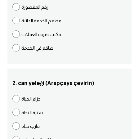
مرادفات انجليزية
رقم المقصورة
الكلمة وضدها بالانجليزي
مطعم الخدمة الذاتية
افعال اللغة الانجليزية القياسية
مكتب صرف العملات
طاقم في الخدمة
افعال اللغة الانجليزية الشاذة
اختصارات اللغة الانجليزية
2. can yeleği (Arapçaya çevirin)
اختبار تحديد مستوى اللغة الانجليزية
حزام الحياة
حروف العلة بالانجليزي
سترة النجاة
الاصوات الصحيحة في الانجليزية
قارب نجاة
قاموس كلمات انجليزية