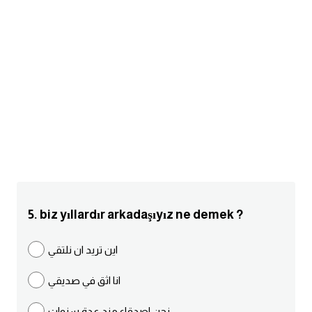
am
الابراج بالانجليزي
اسماء الكواكب بالانجليزي
كلمات بحرف a
كلمات بحرف b
كلمات بحرف c
5. biz yıllardır arkadaşıyız ne demek ?
كلمات بحرف d
اين تريد ان نلتقي
كلمات بحرف e
انا اثق في صديقي
كلمات بحرف f
نحن اصدقاء مند عدة سنوات