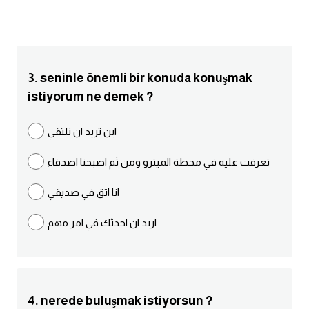
انجليزي بالصورة والصوت
الانجليزية الامريكية
3. seninle önemli bir konuda konuşmak
تعلم الفرنسية
istiyorum ne demek ?
تعلم اللغة الانجليزية
اين تريد ان نلتقي
Learn French
تعرفت عليه في محطة الميترو ومن ثم اصبحنا اصدقاء
نطق الحروف الانجليزية
انا اثق في صديقي
اريد ان احدثك في امر مهم
بايو انستا انجليزي
تهنئة عيد ميلاد بالانجليزي
حروف الجر بالانجليزي
4. nerede buluşmak istiyorsun ?