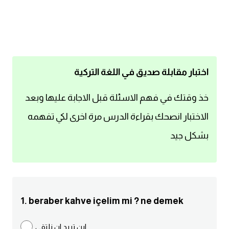
اساسيات اللغة الانجليزية
تعلم الانجليزية
عبارات انجليزية مترجمة قصيرة
اختبار مقابلة صديق في اللغة التركية
كلمات انجليزية
خذ وقتك في فهم الاسئلة قبل الاجابة عليها وبعد
الاختبار انصحك بقراءة الدرس مرة اخرى لكي تفهمه
محادثات انجليزية
بشكل جيد
قواعد اللغة الانجليزية
تعلم اللغة الانجليزية للمبتدئين
1. beraber kahve içelim mi ? ne demek
مصطلحات انجليزية
اين تريد ان نلتقي