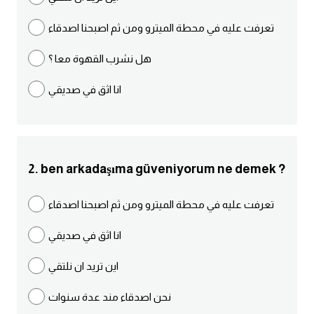
مرادفات انجليزية
تعرفت عليه في محطة الميترو ومن ثم اصبحنا اصدقاء
الكلمة وضدها بالانجليزي
هل نشرب القهوة معا ؟
افعال اللغة الانجليزية القياسية
انا اثق في صديقي
افعال اللغة الانجليزية الشاذة
اختصارات اللغة الانجليزية
2. ben arkadaşıma güveniyorum ne demek ?
اختبار تحديد مستوى اللغة الانجليزية
تعرفت عليه في محطة الميترو ومن ثم اصبحنا اصدقاء
حروف العلة بالانجليزي
انا اثق في صديقي
الاصوات الصحيحة في الانجليزية
اين تريد ان نلتقي
نحن اصدقاء مند عدة سنوات
قاموس كلمات انجليزية