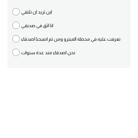
ايام الاسبوع بالانجليزي
اين تريد ان نلتقي
انا اثق في صديقي
عبارات انجليزية قصيرة عميقة
تعرفت عليه في محطة الميترو ومن ثم اصبحنا اصدقاء
عبارات انجليزية قصيرة
نحن اصدقاء مند عدة سنوات
الرتب العسكرية بالانجليزي
ضمائر الفاعل
ضمائر المفعول به
الحروف الانجليزية كبتل وسمول
pm