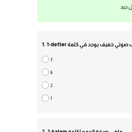
ل جيد
def كم حرف صوتي خفيف يوجد في كلمة
3
6
2
1
2. 2-kalem ماهي صيغة الجمع لكلمة