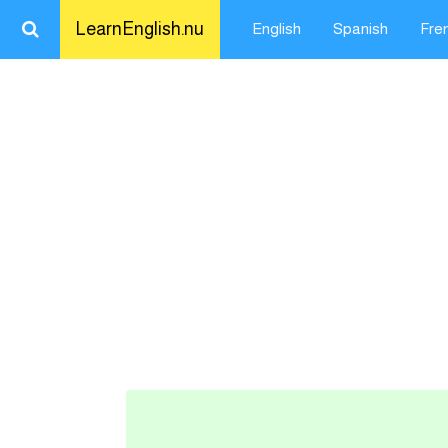
LearnEnglish.nu
English
Spanish
Fre