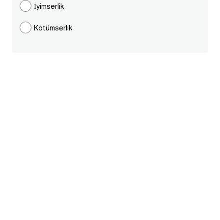
İyimserlik
قاموس عربي انجليزي
Kötümserlik
اسماء الدول باللغة الانجليزية
تعلم اللغة الفرنسية
تعلم اللغة الالمانية
تعلم اللغة الاسبانية
تعلم اللغة التركية
Learn English
Learn Spanish