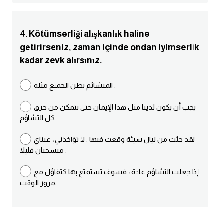
ايام الاسبوع بالانجليزي
4. Kötümserliği alışkanlık haline
عبارات انجليزية قصيرة عميقة
getirirseniz, zaman içinde ondan iyimserlik
kadar zevk alırsınız.
عبارات انجليزية قصيرة
المتشائم يظن الجميع مثله .
الرتب العسكرية بالانجليزي
يجب أن يكون لدينا مثل هذا الإيمان حتى نتمكن من حرق
كل التشاؤم.
ضمائر الفاعل
لقد جئت من ليال سيئة وقعت فيها . لا تؤاخذني ، عيناي
ضمائر المفعول به
متسختان قليلا .
إذا جعلت التشاؤم عادة ، فسوف تستمتع بها كتفاؤل مع
الحروف الانجليزية كبتل وسمول
مرور الوقت.
pm