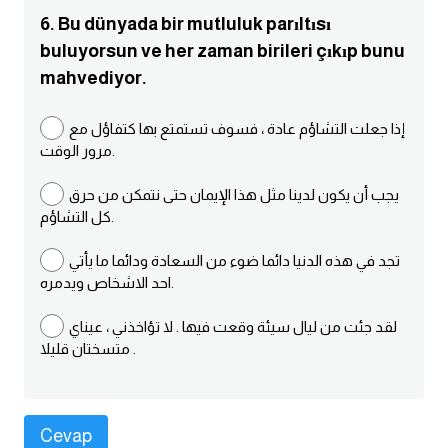
كلمات بحرف o
6. Bu dünyada bir mutluluk parıltısı
buluyorsun ve her zaman birileri çıkıp bunu
كلمات بحرف p
mahvediyor.
كلمات بحرف q
إذا جعلت التشاؤم عادة ، فسوف تستمتع بها كتفاؤل مع
مرور الوقت.
كلمات بحرف r
يجب أن يكون لدينا مثل هذا الإيمان حتى نتمكن من حرق
كل التشاؤم.
كلمات بحرف s
تجد في هذه الدنيا دائما ضوء من السعادة ودائما ما يأتي
احد الاشخاص ويدمره.
كلمات بحرف t
لقد جئت من ليال سيئة وقعت فيها . لا تؤاخذني ، عيناي
كلمات بحرف u
متسختان قليلا .
كلمات بحرف v
كلمات بحرف w