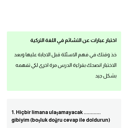
اساسيات اللغة الانجليزية
تعلم الانجليزية
عبارات انجليزية مترجمة قصيرة
اختبار عبارات عن التشائم في اللغة التركية
كلمات انجليزية
خذ وقتك في فهم الاسئلة قبل الاجابة عليها وبعد
الاختبار انصحك بقراءة الدرس مرة اخرى لكي تفهمه
محادثات انجليزية
بشكل جيد
قواعد اللغة الانجليزية
تعلم اللغة الانجليزية للمبتدئين
1. Hiçbir limana ulaşamayacak ............
مصطلحات انجليزية
gibiyim (boşluk doğru cevap ile doldurun)