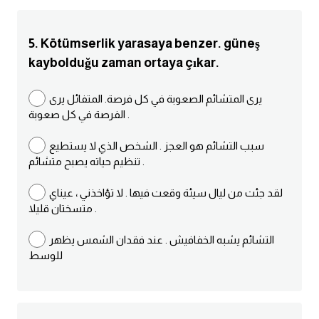
كلمات بحرف g
5. Kötümserlik yarasaya benzer. güneş
kaybolduğu zaman ortaya çıkar.
كلمات بحرف h
يرى المتشائم الصعوبة في كل فرصة. المتفائل يرى
كلمات بحرف i
الفرصة في كل صعوبة .
كلمات بحرف j
سبب التشائم هو العجز . الشخص الذي لا يستطيع
تنظيم حياته يصبح متشائم .
كلمات بحرف k
لقد جئت من ليال سيئة وقعت فيها . لا تؤاخذني ، عيناي
متسختان قليلا .
كلمات بحرف l
التشائم يشبه الخفافيش . عند فقدان الشمس يظهر
للوسط
كلمات بحرف m
كلمات بحرف n