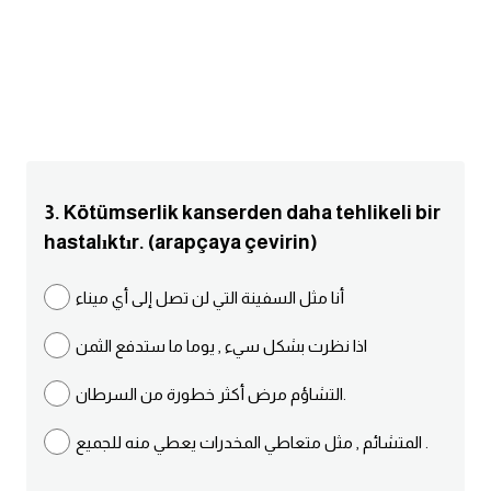
انجليزي بالصورة والصوت
الانجليزية الامريكية
تعلم الفرنسية
تعلم اللغة الانجليزية
3. Kötümserlik kanserden daha tehlikeli bir
hastalıktır. (arapçaya çevirin)
Learn French
أنا مثل السفينة التي لن تصل إلى أي ميناء
نطق الحروف الانجليزية
اذا نظرت بشكل سيء , يوما ما ستدفع الثمن
بايو انستا انجليزي
التشاؤم مرض أكثر خطورة من السرطان.
تهنئة عيد ميلاد بالانجليزي
المتشائم , مثل متعاطي المخدرات يعطي منه للجميع .
حروف الجر بالانجليزي