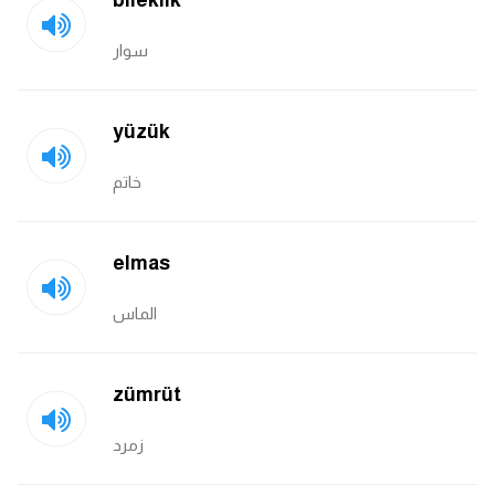
bileklik
am
سوار
الابراج بالانجليزي
yüzük
اسماء الكواكب بالانجليزي
خاتم
كلمات بحرف a
كلمات بحرف b
elmas
كلمات بحرف c
الماس
كلمات بحرف d
zümrüt
كلمات بحرف e
زمرد
كلمات بحرف f