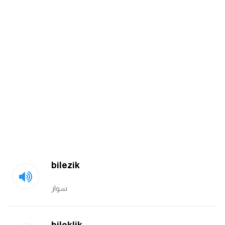
ايام الاسبوع بالانجليزي
عبارات انجليزية قصيرة عميقة
عبارات انجليزية قصيرة
الرتب العسكرية بالانجليزي
ضمائر الفاعل
ضمائر المفعول به
bilezik
الحروف الانجليزية كبتل وسمول
سوار
pm