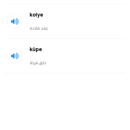
انجليزي بالصورة والصوت
kolye
الانجليزية الامريكية
عقد قلادة
تعلم الفرنسية
تعلم اللغة الانجليزية
küpe
حلق قرط
Learn French
نطق الحروف الانجليزية
بايو انستا انجليزي
تهنئة عيد ميلاد بالانجليزي
حروف الجر بالانجليزي