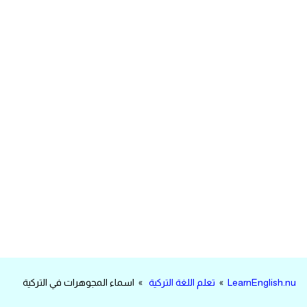
مرادفات انجليزية
الكلمة وضدها بالانجليزي
افعال اللغة الانجليزية القياسية
افعال اللغة الانجليزية الشاذة
اختصارات اللغة الانجليزية
اختبار تحديد مستوى اللغة الانجليزية
حروف العلة بالانجليزي
الاصوات الصحيحة في الانجليزية
LearnEnglish.nu
»
تعلم اللغة التركية
» اسماء المجوهرات في التركية
قاموس كلمات انجليزية