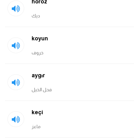
horoz
ديك
koyun
خروف
aygır
فحل الخيل
keçi
ماعز