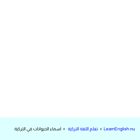
مرادفات انجليزية
الكلمة وضدها بالانجليزي
افعال اللغة الانجليزية القياسية
افعال اللغة الانجليزية الشاذة
اختصارات اللغة الانجليزية
اختبار تحديد مستوى اللغة الانجليزية
حروف العلة بالانجليزي
الاصوات الصحيحة في الانجليزية
LearnEnglish.nu
»
تعلم اللغة التركية
» اسماء الحيوانات في التركية
قاموس كلمات انجليزية