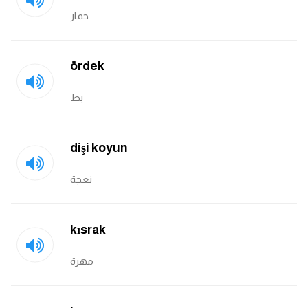
حمار
كلمات بحرف x
ördek
كلمات بحرف y
بط
كلمات بحرف z
اغلق النافذة
dişi koyun
نعجة
kısrak
مهرة