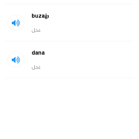
انجليزي بالصورة والصوت
buzağı
الانجليزية الامريكية
عجل
تعلم الفرنسية
تعلم اللغة الانجليزية
dana
عجل
Learn French
نطق الحروف الانجليزية
بايو انستا انجليزي
تهنئة عيد ميلاد بالانجليزي
حروف الجر بالانجليزي