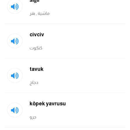
sığır
am
ماشية , بقر
الابراج بالانجليزي
civciv
اسماء الكواكب بالانجليزي
كتكوت
كلمات بحرف a
كلمات بحرف b
tavuk
كلمات بحرف c
دجاج
كلمات بحرف d
köpek yavrusu
كلمات بحرف e
جرو
كلمات بحرف f