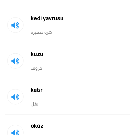
kedi yavrusu
هرة صغيرة
kuzu
خروف
katır
بغل
öküz