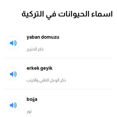
قاموس عربي انجليزي
اسماء الحيوانات في التركية
اسماء الدول باللغة الانجليزية
تعلم اللغة الفرنسية
yaban domuzu
ذكر الخنزير
تعلم اللغة الالمانية
تعلم اللغة الاسبانية
erkek geyik
تعلم اللغة التركية
ذكر الوعل الظبي والارنب
Learn English
boğa
Learn Spanish
ثور