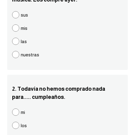
مرادفات انجليزية
sus
الكلمة وضدها بالانجليزي
mis
افعال اللغة الانجليزية القياسية
las
افعال اللغة الانجليزية الشاذة
nuestras
اختصارات اللغة الانجليزية
اختبار تحديد مستوى اللغة الانجليزية
2. Todavía no hemos comprado nada
para..... cumpleaños.
حروف العلة بالانجليزي
mi
الاصوات الصحيحة في الانجليزية
los
قاموس كلمات انجليزية