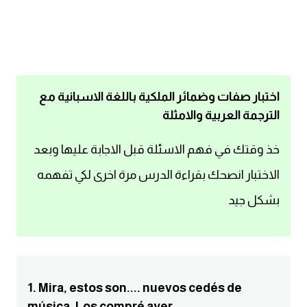
اساسيات اللغة الانجليزية
تعلم الانجليزية
عبارات انجليزية مترجمة قصيرة
اختبار صفات وضمائر الملكية باللغة الاسبانية مع
الترجمة العربية والامثلة
كلمات انجليزية
خذ وقتك في فهم الاسئلة قبل الاجابة عليها وبعد
محادثات انجليزية
الاختبار انصحك بقراءة الدرس مرة اخرى لكي تفهمه
بشكل جيد
قواعد اللغة الانجليزية
تعلم اللغة الانجليزية للمبتدئين
مصطلحات انجليزية
1. Mira, estos son.... nuevos cedés de
música. Los compré ayer.