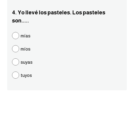
ايام الاسبوع بالانجليزي
4. Yo llevé los pasteles. Los pasteles
son.....
عبارات انجليزية قصيرة عميقة
mías
عبارات انجليزية قصيرة
míos
الرتب العسكرية بالانجليزي
suyas
ضمائر الفاعل
tuyos
ضمائر المفعول به
الحروف الانجليزية كبتل وسمول
pm