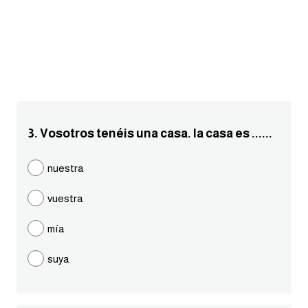
انجليزي بالصورة والصوت
الانجليزية الامريكية
تعلم الفرنسية
تعلم اللغة الانجليزية
3. Vosotros tenéis una casa. la casa es ......
Learn French
nuestra
نطق الحروف الانجليزية
vuestra
بايو انستا انجليزي
mía
suya
تهنئة عيد ميلاد بالانجليزي
حروف الجر بالانجليزي