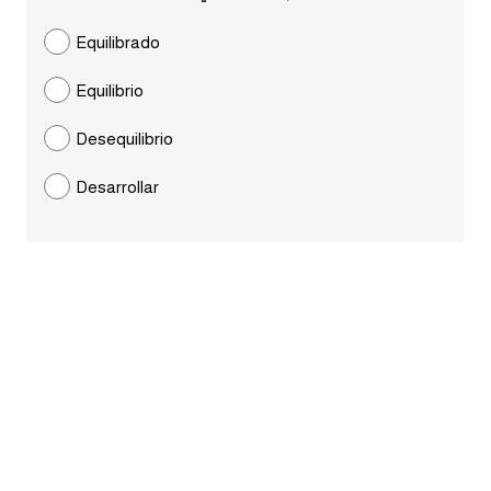
ايام الاسبوع بالانجليزي
Equilibrado
Equilibrio
عبارات انجليزية قصيرة عميقة
Desequilibrio
عبارات انجليزية قصيرة
Desarrollar
الرتب العسكرية بالانجليزي
ضمائر الفاعل
ضمائر المفعول به
الحروف الانجليزية كبتل وسمول
pm