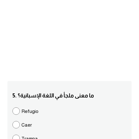
am
الابراج بالانجليزي
اسماء الكواكب بالانجليزي
كلمات بحرف a
كلمات بحرف b
كلمات بحرف c
5. ما معنى ملجأ في اللغة الإسبانية؟
كلمات بحرف d
Refugio
كلمات بحرف e
Caer
كلمات بحرف f
Trampa