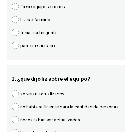
مرادفات انجليزية
Tiene equipos buenos
الكلمة وضدها بالانجليزي
Liz había unido
افعال اللغة الانجليزية القياسية
tenia mucha gente
parecía sanitario
افعال اللغة الانجليزية الشاذة
اختصارات اللغة الانجليزية
2. ¿qué dijo liz sobre el equipo?
اختبار تحديد مستوى اللغة الانجليزية
se veían actualizados
حروف العلة بالانجليزي
no había suficiente para la cantidad de personas
الاصوات الصحيحة في الانجليزية
necesitaban ser actualizados
قاموس كلمات انجليزية