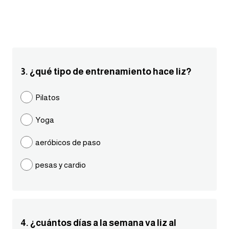
انجليزي بالصورة والصوت
الانجليزية الامريكية
تعلم الفرنسية
3. ¿qué tipo de entrenamiento hace liz?
تعلم اللغة الانجليزية
Pilatos
Learn French
Yoga
نطق الحروف الانجليزية
aeróbicos de paso
pesas y cardio
بايو انستا انجليزي
تهنئة عيد ميلاد بالانجليزي
حروف الجر بالانجليزي
4. ¿cuántos días a la semana va liz al