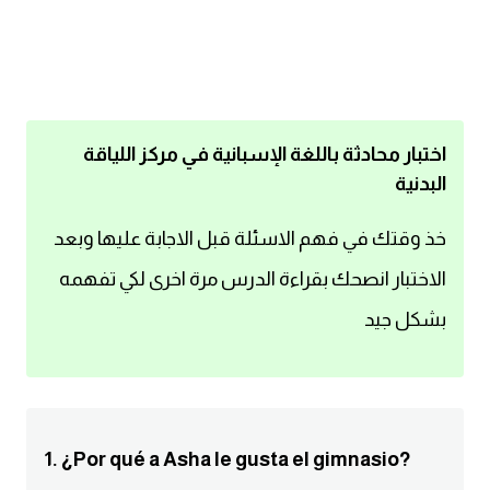
اساسيات اللغة الانجليزية
تعلم الانجليزية
عبارات انجليزية مترجمة قصيرة
اختبار محادثة باللغة الإسبانية في مركز اللياقة
البدنية
كلمات انجليزية
خذ وقتك في فهم الاسئلة قبل الاجابة عليها وبعد
محادثات انجليزية
الاختبار انصحك بقراءة الدرس مرة اخرى لكي تفهمه
بشكل جيد
قواعد اللغة الانجليزية
تعلم اللغة الانجليزية للمبتدئين
مصطلحات انجليزية
1. ¿Por qué a Asha le gusta el gimnasio?