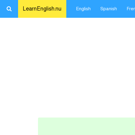
LearnEnglish.nu
English
Spanish
Fre