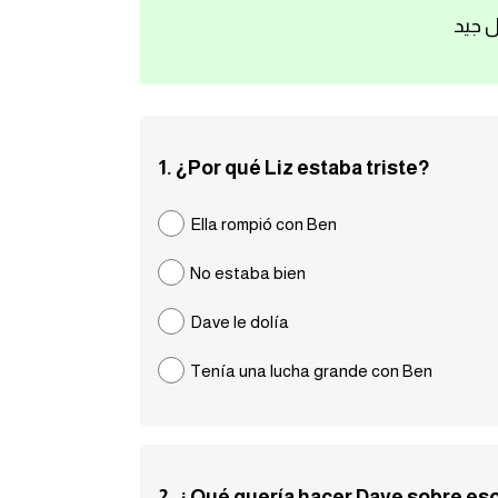
ل جيد
1. ¿Por qué Liz estaba triste?
Ella rompió con Ben
No estaba bien
Dave le dolía
Tenía una lucha grande con Ben
2. ¿Qué quería hacer Dave sobre es