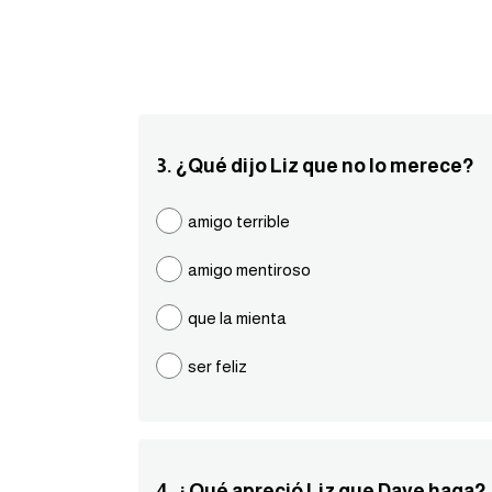
3. ¿Qué dijo Liz que no lo merece?
amigo terrible
amigo mentiroso
que la mienta
ser feliz
4. ¿Qué apreció Liz que Dave haga?