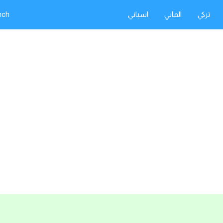
تركي
الماني
اسباني
nch