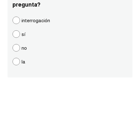
pregunta?
ايام الاسبوع بالانجليزي
interrogación
عبارات انجليزية قصيرة عميقة
sí
عبارات انجليزية قصيرة
no
الرتب العسكرية بالانجليزي
la
ضمائر الفاعل
ضمائر المفعول به
الحروف الانجليزية كبتل وسمول
pm