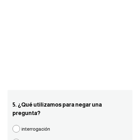
am
الابراج بالانجليزي
اسماء الكواكب بالانجليزي
كلمات بحرف a
كلمات بحرف b
كلمات بحرف c
كلمات بحرف d
5. ¿Qué utilizamos para negar una
pregunta?
كلمات بحرف e
interrogación
كلمات بحرف f