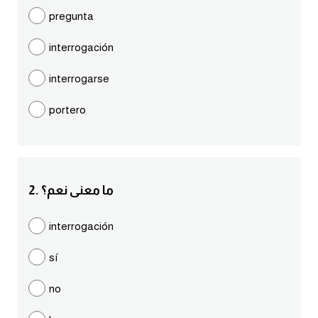
مرادفات انجليزية
pregunta
الكلمة وضدها بالانجليزي
interrogación
افعال اللغة الانجليزية القياسية
interrogarse
portero
افعال اللغة الانجليزية الشاذة
اختصارات اللغة الانجليزية
2. ما معنى نعم؟
اختبار تحديد مستوى اللغة الانجليزية
interrogación
حروف العلة بالانجليزي
sí
الاصوات الصحيحة في الانجليزية
no
قاموس كلمات انجليزية