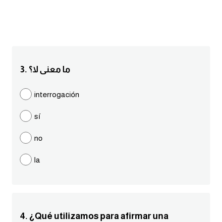
انجليزي بالصورة والصوت
الانجليزية الامريكية
تعلم الفرنسية
3. ما معنى لا؟
تعلم اللغة الانجليزية
interrogación
Learn French
sí
نطق الحروف الانجليزية
no
la
بايو انستا انجليزي
تهنئة عيد ميلاد بالانجليزي
حروف الجر بالانجليزي
4. ¿Qué utilizamos para afirmar una