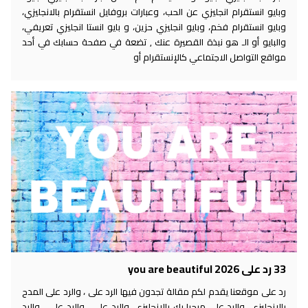
وبايو انستقرام انجليزي عن الحب، وعبارات بروفايل انستقرام بالانجليزي،
وبايو انستقرام فخم، وبايو انجليزي حزين، و بايو انستا انجليزي تعريفي،
والبايو أو الـ هو نبذة القصيرة عنك , تضعة في صفحة حسابك في أحد
مواقع التواصل الاجتماعي كالإنستقرام أو
33 رد على you are beautiful 2026
رد على موقعنا يقدم لكم مقالة تجدون فيها الرد على ، والرد على المدح
بالانجليزي، والرد على مرحبا بك بالانجليزي، والرد على ، والرد على ، والرد