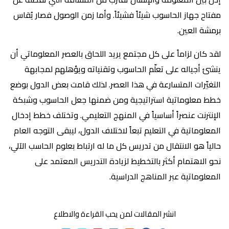
مفتاح جهاز الحاسوب شيئاً فشيئاً. وأما زمن الوصول فصار يُقاس
برمشة العين.
لقد كان لزاماً على كل مجتمع يريد اللحاق بالعصر المعلوماتي أن
ينشئ أجياله على تعلّم الحاسوب وتقنياته ويؤهلهم لمجابهة
التغيّرات المتسارعة في هذا العصر. لذلك قامت بعض الدول بوضع
خطط معلوماتية استراتيجية ومن ضمنها جعل الحاسوب وشبكة
الإنترنت عنصراً أساسياً في المنهج التعليمي. وتختلف خطط إدخال
المعلوماتية في التعليم تبعاً لاختلاف الدول، ليبقى التوجه العام
حالياً هو الانتقال من تدريس كل ما له ارتباط بعلوم الحاسب الآلي،
نحو الاهتمام أكثر بالتخطيط لزيادة التدريس المعتمد على
المعلوماتية عبر المناهج الدراسية.
انشر المقالات لمن يحب القراءة والاطلاع