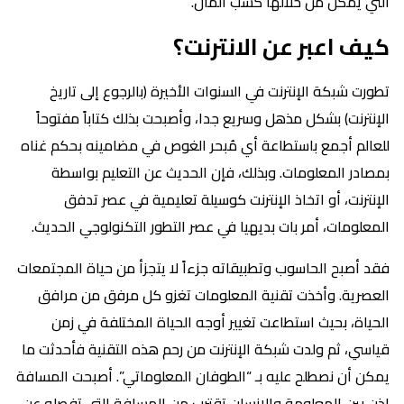
التي يمكن من خلالها كسب المال.
كيف اعبر عن الانترنت؟
تطورت شبكة الإنترنت في السنوات الأخيرة (بالرجوع إلى تاريخ
الإنترنت) بشكل مذهل وسريع جدا، وأصبحت بذلك كتاباً مفتوحاً
للعالم أجمع باستطاعة أي مُبحر الغوص في مضامينه بحكم غناه
بمصادر المعلومات. وبذلك، فإن الحديث عن التعليم بواسطة
الإنترنت، أو اتخاذ الإنترنت كوسيلة تعليمية في عصر تدفق
المعلومات، أمر بات بديهيا في عصر التطور التكنولوجي الحديث.
فقد أصبح الحاسوب وتطبيقاته جزءاً لا يتجزأ من حياة المجتمعات
العصرية. وأخذت تقنية المعلومات تغزو كل مرفق من مرافق
الحياة، بحيث استطاعت تغيير أوجه الحياة المختلفة في زمن
قياسي، ثم ولدت شبكة الإنترنت من رحم هذه التقنية فأحدثت ما
يمكن أن نصطلح عليه بـ “الطوفان المعلوماتي”. أصبحت المسافة
إذن بين المعلومة والإنسان تقترب من المسافة التي تفصله عن