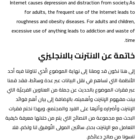
Internet causes depression and distraction from society.As
for adults, the frequent use of the Internet leads to
roughness and obesity diseases. For adults and children,
excessive use of anything leads to addiction and waste of
time.
خاتمة عن الانترنت بالانجليزي
إلى هنا نكون قد وصلنا إلى نهاية الموضوع الّذي تناولنا فيه أحد
الأنظمة التي تساهم في نقل البيانات عبر عدة وسائط، فقد قمنا
عبر فقرات الموضوع بالحديث عن جملة من العناوين الفرعيّة التي
بينت مفهوم الإنترنت وأهميته، بالإضافة إلى بيان أهم فوائد
الإنترنت وأضراره وأثرها على الفرد والمجتمع، وبهذا نختم فقرات
البحث مع مجموعة من النصائح التي يتم من خلالها معرفة كيفية
التعامل مع الإنترنت بحذر، سائلين المولى التّوفيق لنا ولكم، فلا
تنسونا من صالح دعائكم.