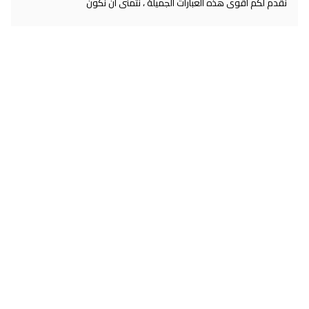
نقدم لكم أقوى هذه العبارات الجميلة ، نتمنى أن نكون