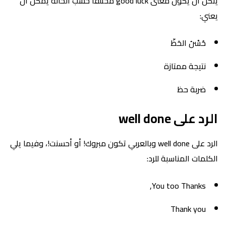
ينكن أن يكون معنى good luck مختلفا حسب الحالة يمكن أن
يعني:
حُسْنُ الحَظّ
نتيجة ممتازة
ضربة حظ
الرد على well done
الرد على well done وبالعربي تكون مبروك! أو أحسنت!، وفيما يلي
الكلمات المناسبة للرد:
You too Thanks,
Thank you