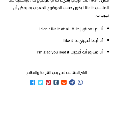
تقال I like it عند الإجاب بشيء ما أو موضوع ما ، وبالنسبة للرد
المناسب I like it يكون حسب الموضوع المعجب به يمكن أن
تجيب ب:
أنا لم يعجبني إطلاقا I didn’t like it at all
أنا أيضا أعجبنيI like it to
أنا مسرور أنه أعجبك I’m glad you liked it
انشر المقالات لمن يحب القراءة والاطلاع