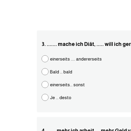
3. ....... mache ich Diät, ..... will ich 
einerseits ..... andererseits
Bald ... bald
einerseits... sonst
Je ... desto
4. ...... mehr ich arbeit, ...mehr Geld 