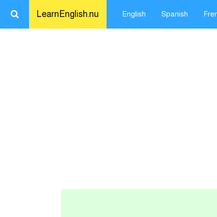
LearnEnglish.nu
English
Spanish
Fre