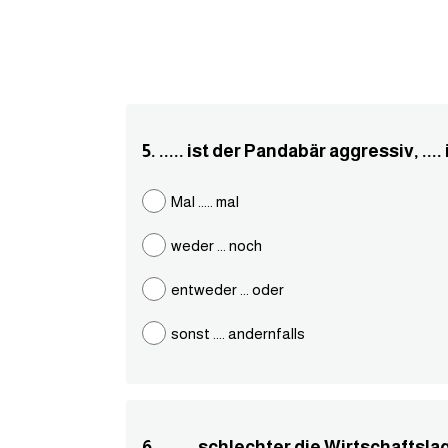
5. ..... ist der Pandabär aggressiv, ...
Mal ..... mal
weder ... noch
entweder ... oder
sonst .... andernfalls
6. ....... schlechter die Wirtschaftslag