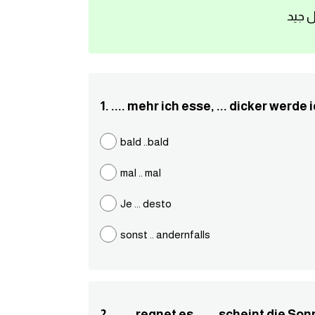
ل جيد
1. .... mehr ich esse, ... dicker werde 
bald ..bald
mal .. mal
Je ... desto
sonst .. andernfalls
2. ...... regnet es, ..... scheint die So