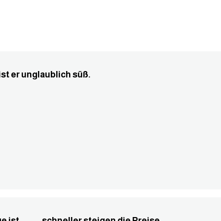
. ist er unglaublich süß.
e ist, ....... schneller steigen die Preise.