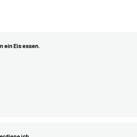
gern ein Eis essen.
verdiene ich....