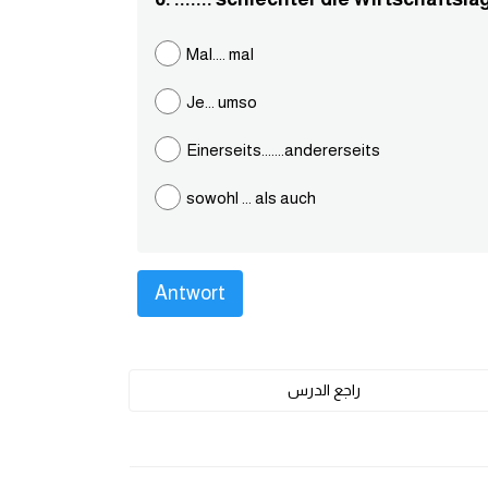
Mal.... mal
Je... umso
Einerseits.......andererseits
sowohl ... als auch
راجع الدرس