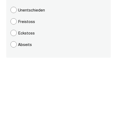
ايام الاسبوع بالانجليزي
Unentschieden
Freistoss
عبارات انجليزية قصيرة عميقة
Eckstoss
عبارات انجليزية قصيرة
Abseits
الرتب العسكرية بالانجليزي
ضمائر الفاعل
ضمائر المفعول به
الحروف الانجليزية كبتل وسمول
pm