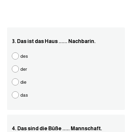
انجليزي بالصورة والصوت
الانجليزية الامريكية
تعلم الفرنسية
3. Das ist das Haus ...... Nachbarin.
تعلم اللغة الانجليزية
des
Learn French
der
نطق الحروف الانجليزية
die
das
بايو انستا انجليزي
تهنئة عيد ميلاد بالانجليزي
حروف الجر بالانجليزي
4. Das sind die Büße ..... Mannschaft.