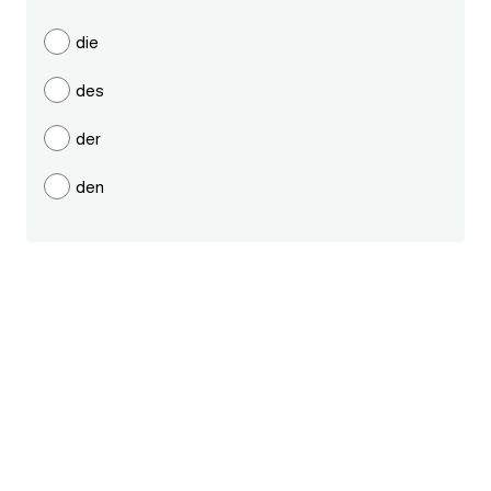
ايام الاسبوع بالانجليزي
die
des
عبارات انجليزية قصيرة عميقة
der
عبارات انجليزية قصيرة
den
الرتب العسكرية بالانجليزي
ضمائر الفاعل
ضمائر المفعول به
الحروف الانجليزية كبتل وسمول
pm