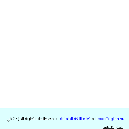
مرادفات انجليزية
الكلمة وضدها بالانجليزي
افعال اللغة الانجليزية القياسية
افعال اللغة الانجليزية الشاذة
اختصارات اللغة الانجليزية
اختبار تحديد مستوى اللغة الانجليزية
حروف العلة بالانجليزي
الاصوات الصحيحة في الانجليزية
LearnEnglish.nu
»
تعلم اللغة الالمانية
» مصطلحات تجارية الجزء 2 في
قاموس كلمات انجليزية
اللغة الالمانية