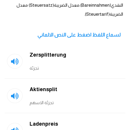
انجليزي بالصورة والصوت
النقدي(Bareinnahmen).معدل الضريبة(Steuersatz) معدل
الضريبة(Steuertarif).
الانجليزية الامريكية
تعلم الفرنسية
لسماع اللفظ اضغط على النص الالماني
تعلم اللغة الانجليزية
Zersplitterung
Learn French
تجزئة
نطق الحروف الانجليزية
Aktiensplit
بايو انستا انجليزي
تجزئة الاسهم
تهنئة عيد ميلاد بالانجليزي
Ladenpreis
حروف الجر بالانجليزي