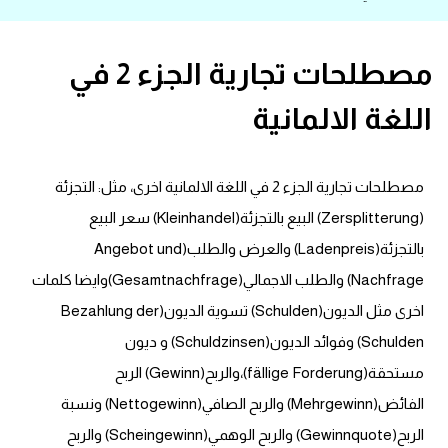
قاموس عربي انجليزي
مصطلحات تجارية الجزء 2 في
اسماء الدول باللغة الانجليزية
اللغة الالمانية
تعلم اللغة الفرنسية
مصطلحات تجارية الجزء 2 في اللغة الالمانية اخرى، مثل: التجزئة
تعلم اللغة الالمانية
(Zersplitterung) البيع بالتجزئة(Kleinhandel) سعر البيع
تعلم اللغة الاسبانية
بالتجزئة(Ladenpreis) والعرض والطلب(Angebot und
Nachfrage) والطلب الاجمالي(Gesamtnachfrage)وايضا كلمات
تعلم اللغة التركية
اخرى مثل الديون(Schulden) تسوية الديون(Bezahlung der
Schulden) وفوائد الديون(Schuldzinsen) و ديون
Learn English
مستحقة(fällige Forderung)،والربح(Gewinn) الربح
Learn Spanish
الفائض(Mehrgewinn) والربح الصافي(Nettogewinn) ونسبة
الربح(Gewinnquote) والربح الوهمي(Scheingewinn) والربح