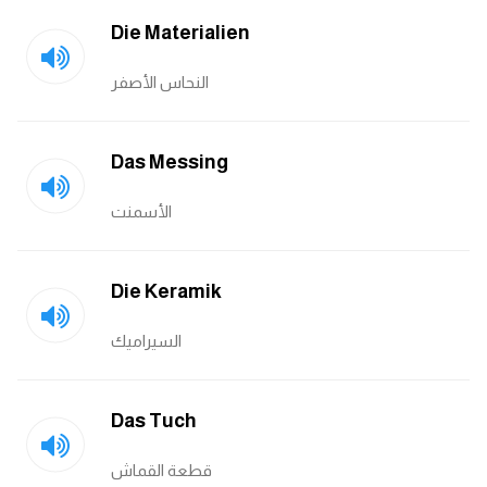
انجليزي بالصورة والصوت
Die Materialien
الانجليزية الامريكية
النحاس الأصفر
تعلم الفرنسية
Das Messing
تعلم اللغة الانجليزية
الأسمنت
Learn French
Die Keramik
نطق الحروف الانجليزية
السيراميك
بايو انستا انجليزي
تهنئة عيد ميلاد بالانجليزي
Das Tuch
حروف الجر بالانجليزي
قطعة القماش