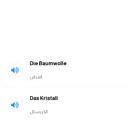
am
الابراج بالانجليزي
اسماء الكواكب بالانجليزي
كلمات بحرف a
Die Baumwolle
كلمات بحرف b
القطن
كلمات بحرف c
كلمات بحرف d
Das Kristall
الكريستال
كلمات بحرف e
كلمات بحرف f