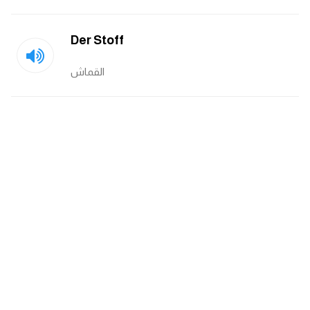
ايام الاسبوع بالانجليزي
Der Stoff
عبارات انجليزية قصيرة عميقة
القماش
عبارات انجليزية قصيرة
الرتب العسكرية بالانجليزي
ضمائر الفاعل
ضمائر المفعول به
الحروف الانجليزية كبتل وسمول
pm