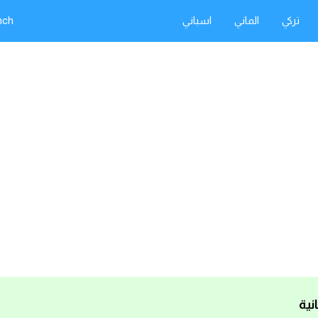
تركي
الماني
اسباني
nch
نية