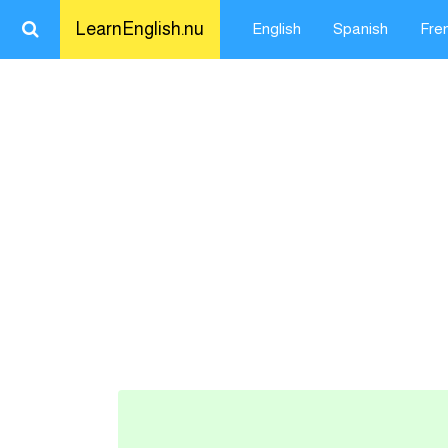
LearnEnglish.nu
English
Spanish
Fre