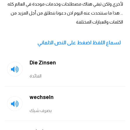
انجليزي بالصورة والصوت
لأخري ولكن تبقي هناك مصطلحات وخدمات موحدة في العالم كله
... هذا ما سنتحدث عنه اليوم اذن دعونا ننطلق من أجل المزيد من
الانجليزية الامريكية
الكلمات والعبارات المختلفة
تعلم الفرنسية
لسماع اللفظ اضغط على النص الالماني
تعلم اللغة الانجليزية
Die Zinsen
Learn French
الفائدة
نطق الحروف الانجليزية
بايو انستا انجليزي
wechseln
تهنئة عيد ميلاد بالانجليزي
يصرف شيك
حروف الجر بالانجليزي