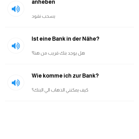
anheben
ايام الاسبوع بالانجليزي
يسحب نقود
عبارات انجليزية قصيرة عميقة
Ist eine Bank in der Nähe?
عبارات انجليزية قصيرة
هل يوجد بنك قريب من هنا؟
الرتب العسكرية بالانجليزي
Wie komme ich zur Bank?
ضمائر الفاعل
كيف يمكنني الذهاب الي البنك؟
ضمائر المفعول به
الحروف الانجليزية كبتل وسمول
pm